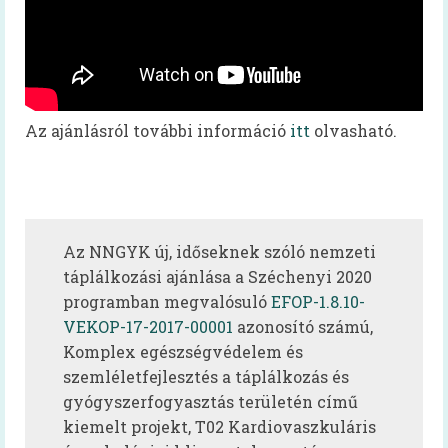
Irma néni Magyarország legkedvesebb
konyhás nénije
Az egészséges is lehet finom!
Magyarország TOP 50 legfinomabb
Az ajánlásról további információ
itt
olvasható.
menzaétele
Keressük 2016 közétkeztetőjét!
Receptek
Az NNGYK új, időseknek szóló nemzeti
Cikkek
táplálkozási ajánlása a Széchenyi 2020
programban megvalósuló
EFOP-1.8.10-
Oktatás
VEKOP-17-2017-00001
azonosító számú,
HAPPY-hét
Komplex egészségvédelem és
szemléletfejlesztés a táplálkozás és
A HAPPY-hétről
gyógyszerfogyasztás területén című
kiemelt projekt, T02 Kardiovaszkuláris
HAPPY-hét – Letölthető segédanyagok