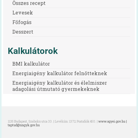
Oktatóvideó, általános iskolásoknak
Összes recept
Levesek
Iskolabüfé
Főfogás
Cikkek
Desszert
Tankonyha
Kalkulátorok
Rólunk
BMI kalkulátor
Munkatársak
Energiaigény kalkulátor felnőtteknek
Galéria
Energiaigény kalkulátor és élelmiszer
adagolási útmutató gyermekeknek
Hírek
1135 Budapest, Szabolcs utca 33. | Levélcím: 1372 Postafiók 450. |
www.ogyei.gov.hu |
taptud@nngyk.gov.hu