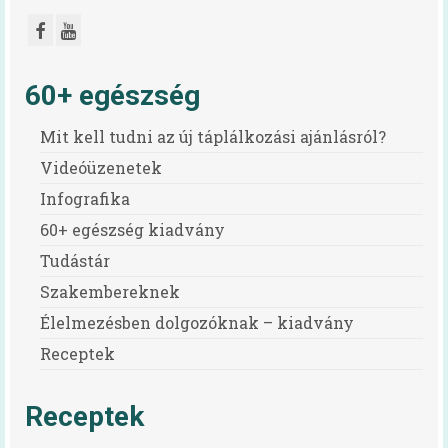
Egészséges táplálkozást ösztönző iskola
A programról
60+ egészség
Iskolai feltételrendszer és jó gyakorlatok
(toolkit)
Mit kell tudni az új táplálkozási ajánlásról?
Videóüzenetek
Egészséges táplálkozás otthon és az
iskolában (kiadvány)
Infografika
Oktatási anyagok
60+ egészség kiadvány
Tudástár
Segédlet iskolai menzabizottság
felállításához
Szakembereknek
Élelmezésben dolgozóknak – kiadvány
Oktatási anyagok
Receptek
Mindent a menzáról videók
Receptek
Vízfogyasztás népszerűsítő program