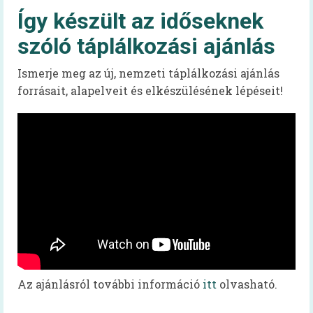
Szakembereknek
Így készült az időseknek
Szakmai információk
szóló táplálkozási ajánlás
Élelmezésben dolgozóknak – kiadvány
Ismerje meg az új, nemzeti táplálkozási ajánlás
forrásait, alapelveit és elkészülésének lépéseit!
EFI-munkatársaknak
60+ receptek
Kardiovaszkuláris
Onkológiai
Egészséges táplálkozást ösztönző kórház
Dietetika 100
Aqua Challenge – a vízivás kihívás
Az ajánlásról további információ
itt
olvasható.
Koronavírus