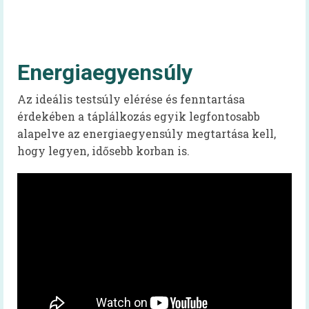
Felhasználói kézikönyv
Gyakran ismételt kérdések
Energiaegyensúly
Intézménytípusonkénti hatályos rendeleti
pontok
Az ideális testsúly elérése és fenntartása
érdekében a táplálkozás egyik legfontosabb
Diétás étkeztetés
alapelve az energiaegyensúly megtartása kell,
hogy legyen, idősebb korban is.
Élelmezésvezetői továbbképzés
Közétkeztetési felmérések
Iskolai táplálkozás-egészségügyi
környezetfelmérés
Óvodai táplálkozás-egészségügyi
felmérés
Videók