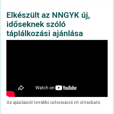
Magyar táplálkozási ajánlás –
OKOSTÁNYÉR®
Elkészült az NNGYK új,
időseknek szóló
Kalkulátorok
táplálkozási ajánlása
BMI
Energiaigény (felnőtt)
Energiaigény (gyerek)
60+ egészség
Infografika
Videóüzenetek
60+ egészség kiadvány
Az ajánlásról további információ
itt
olvasható.
Tudástár