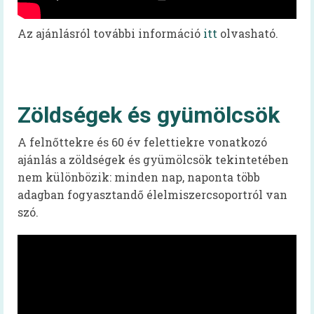
Mindent a menzáról videók
Az ajánlásról további információ
itt
olvasható.
Reform Menza videók
Tálcán kínált egészség
Diétás étkeztetés kiadvány
Zöldségek és gyümölcsök
Hidegétel
A felnőttekre és 60 év felettiekre vonatkozó
Egészséges táplálkozást ösztönző iskola
ajánlás a zöldségek és gyümölcsök tekintetében
nem különbözik: minden nap, naponta több
Kóstolj bele a nagyvilágba!
adagban fogyasztandő élelmiszercsoportról van
szó.
Pályázatok
Keressük Magyarország legkedveltebb
közétkeztetésben dolgozó szakembereit
Keressük 2018 legjobb diétás
közétkeztetőjét