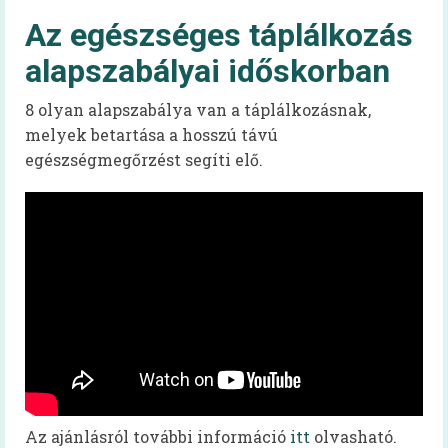
Receptek
Az egészséges táplálkozás
Cikkek
alapszabályai időskorban
Diéta
8 olyan alapszabálya van a táplálkozásnak,
melyek betartása a hosszú távú
Diétás étkezés kiadvány
egészségmegőrzést segíti elő.
Tanácsok koronavírus-járvány idején
Cikkek
Közétkeztetés
Keressük Magyarország legkedveltebb
közétkeztetésben dolgozó szakembereit
Közétkeztetési rendelet
A rendelet szövege
Az ajánlásról további információ
itt
olvasható.
A rendelet magyarázata (videó)