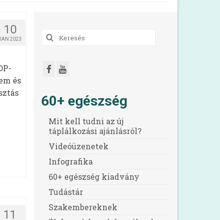
10
Keresés
JAN 2023
a
következőre:
OP-
em és
sztás
60+ egészség
Mit kell tudni az új
táplálkozási ajánlásról?
Videóüzenetek
Infografika
60+ egészség kiadvány
Tudástár
Szakembereknek
11