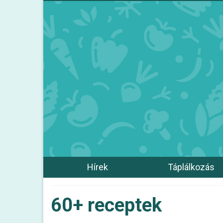
Hírek
Táplálkozás
60+ receptek