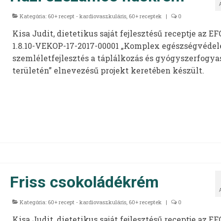
Kategória:
60+ recept - kardiovaszkuláris
,
60+ receptek
|
0
Kisa Judit, dietetikus saját fejlesztésű receptje az EF
1.8.10-VEKOP-17-2017-00001 „Komplex egészségvédel
szemléletfejlesztés a táplálkozás és gyógyszerfogya
területén” elnevezésű projekt keretében készült.
Friss csokoládékrém
Kategória:
60+ recept - kardiovaszkuláris
,
60+ receptek
|
0
Kisa Judit, dietetikus saját fejlesztésű receptje az EF