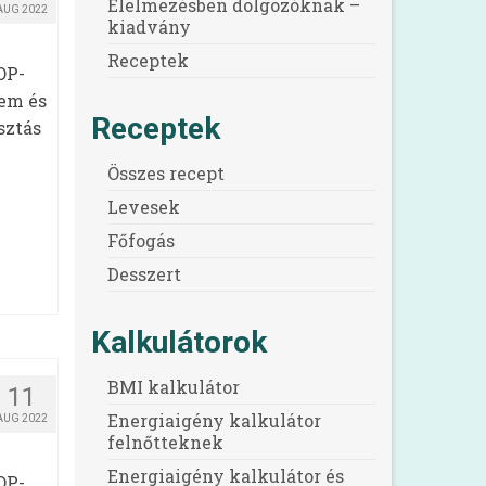
Élelmezésben dolgozóknak –
AUG 2022
kiadvány
Receptek
OP-
em és
Receptek
sztás
Összes recept
Levesek
Főfogás
Desszert
Kalkulátorok
BMI kalkulátor
11
Energiaigény kalkulátor
AUG 2022
felnőtteknek
Energiaigény kalkulátor és
OP-