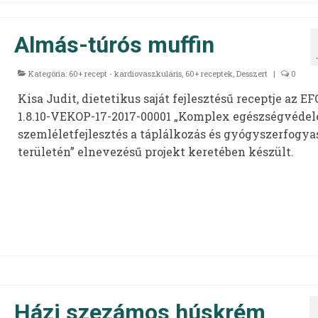
Almás-túrós muffin
Kategória:
60+ recept - kardiovaszkuláris
,
60+ receptek
,
Desszert
|
0
Kisa Judit, dietetikus saját fejlesztésű receptje az EF
1.8.10-VEKOP-17-2017-00001 „Komplex egészségvédel
szemléletfejlesztés a táplálkozás és gyógyszerfogya
területén” elnevezésű projekt keretében készült.
Házi szezámos húskrém