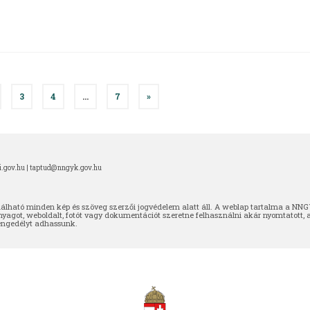
3
4
…
7
»
.gov.hu |
taptud@nngyk.gov.hu
ható minden kép és szöveg szerzői jogvédelem alatt áll. A weblap tartalma a NNGYK
nyagot, weboldalt, fotót vagy dokumentációt szeretne felhasználni akár nyomtatott, 
 engedélyt adhassunk.