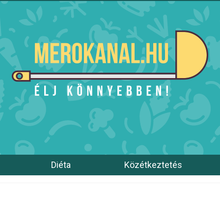
Diéta
Közétkeztetés