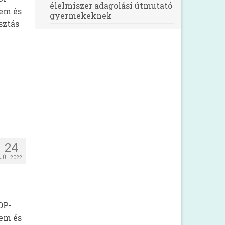
élelmiszer adagolási útmutató
em és
gyermekeknek
sztás
24
JÚL 2022
OP-
em és