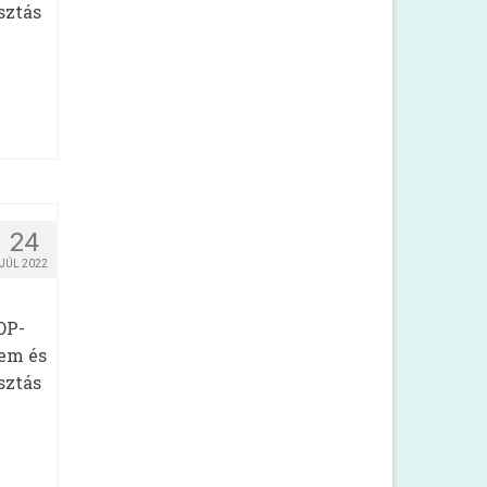
sztás
24
JÚL 2022
OP-
em és
sztás