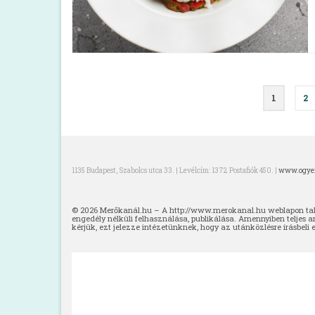
Bejegyzés
1
2
navigáció
1135 Budapest, Szabolcs utca 33. | Levélcím: 1372 Postafiók 450. |
www.ogyei
© 2026 Merőkanál.hu – A http://www.merokanal.hu weblapon talál
engedély nélküli felhasználása, publikálása. Amennyiben teljes a
kérjük, ezt jelezze intézetünknek, hogy az utánközlésre írásbeli