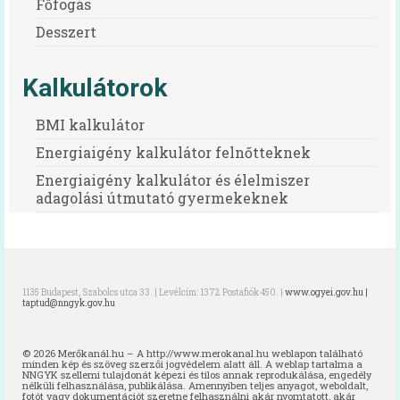
Főfogás
Desszert
Kalkulátorok
BMI kalkulátor
Energiaigény kalkulátor felnőtteknek
Energiaigény kalkulátor és élelmiszer
adagolási útmutató gyermekeknek
1135 Budapest, Szabolcs utca 33. | Levélcím: 1372 Postafiók 450. |
www.ogyei.gov.hu |
taptud@nngyk.gov.hu
© 2026 Merőkanál.hu – A http://www.merokanal.hu weblapon található
minden kép és szöveg szerzői jogvédelem alatt áll. A weblap tartalma a
NNGYK szellemi tulajdonát képezi és tilos annak reprodukálása, engedély
nélküli felhasználása, publikálása. Amennyiben teljes anyagot, weboldalt,
fotót vagy dokumentációt szeretne felhasználni akár nyomtatott, akár