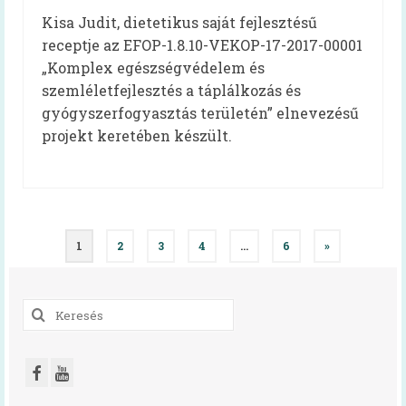
Oktatóvideó, általános iskolásoknak
Kisa Judit, dietetikus saját fejlesztésű
Iskolabüfé
receptje az EFOP-1.8.10-VEKOP-17-2017-00001
„Komplex egészségvédelem és
Cikkek
szemléletfejlesztés a táplálkozás és
gyógyszerfogyasztás területén” elnevezésű
Tankonyha
projekt keretében készült.
Rólunk
Munkatársak
Galéria
Bejegyzés
1
2
3
4
…
6
»
navigáció
Hírek
Keresés
a
következőre: