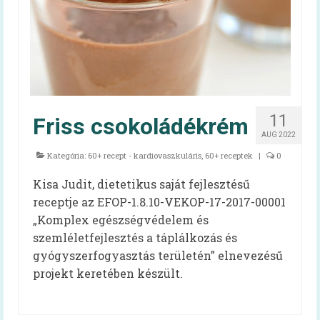
Mindent a menzáról videók
Reform Menza videók
Tálcán kínált egészség
Diétás étkeztetés kiadvány
11
Friss csokoládékrém
Hidegétel
AUG 2022
Kategória:
60+ recept - kardiovaszkuláris
,
60+ receptek
|
0
Egészséges táplálkozást ösztönző iskola
Kisa Judit, dietetikus saját fejlesztésű
Kóstolj bele a nagyvilágba!
receptje az EFOP-1.8.10-VEKOP-17-2017-00001
Pályázatok
„Komplex egészségvédelem és
szemléletfejlesztés a táplálkozás és
Keressük Magyarország legkedveltebb
gyógyszerfogyasztás területén” elnevezésű
közétkeztetésben dolgozó szakembereit
projekt keretében készült.
Keressük 2018 legjobb diétás
közétkeztetőjét