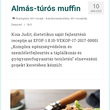
Szakembereknek
10
Almás-túrós muffin
JAN 2023
Szakmai információk
Kategória:
60+ recept - kardiovaszkuláris
,
60+ receptek
,
Élelmezésben dolgozóknak – kiadvány
Desszert
|
0
EFI-munkatársaknak
Kisa Judit, dietetikus saját fejlesztésű
receptje az EFOP-1.8.10-VEKOP-17-2017-00001
60+ receptek
„Komplex egészségvédelem és
szemléletfejlesztés a táplálkozás és
Kardiovaszkuláris
gyógyszerfogyasztás területén” elnevezésű
Onkológiai
projekt keretében készült.
Egészséges táplálkozást ösztönző kórház
Dietetika 100
Aqua Challenge – a vízivás kihívás
Koronavírus