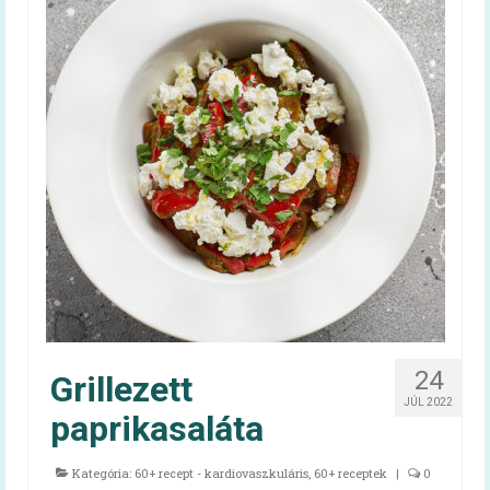
Egészséges táplálkozást ösztönző iskola
A programról
Iskolai feltételrendszer és jó gyakorlatok
(toolkit)
Egészséges táplálkozás otthon és az
iskolában (kiadvány)
Oktatási anyagok
Segédlet iskolai menzabizottság
felállításához
Oktatási anyagok
24
Grillezett
Mindent a menzáról videók
JÚL 2022
paprikasaláta
Vízfogyasztás népszerűsítő program
Kategória:
60+ recept - kardiovaszkuláris
,
60+ receptek
|
0