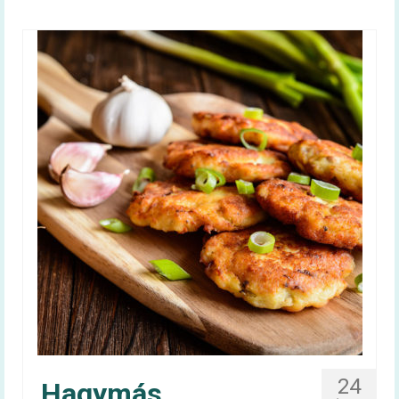
Irma néni Magyarország legkedvesebb
konyhás nénije
Az egészséges is lehet finom!
Magyarország TOP 50 legfinomabb
menzaétele
Keressük 2016 közétkeztetőjét!
Receptek
Cikkek
Oktatás
HAPPY-hét
A HAPPY-hétről
HAPPY-hét – Letölthető segédanyagok
24
Hagymás