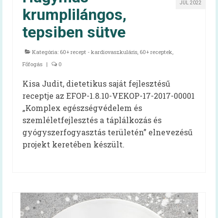
JÚL 2022
krumplilángos,
HAPPY-hét 2026
tepsiben sütve
HAPPY-hét 2025
HAPPY-hét 2024
Kategória:
60+ recept - kardiovaszkuláris
,
60+ receptek
,
Főfogás
|
0
HAPPY-hét 2023
Kisa Judit, dietetikus saját fejlesztésű
HAPPY-hét 2022
receptje az EFOP-1.8.10-VEKOP-17-2017-00001
„Komplex egészségvédelem és
HAPPY-hét, 2021
szemléletfejlesztés a táplálkozás és
HAPPY-hét, 2020
gyógyszerfogyasztás területén” elnevezésű
projekt keretében készült.
HAPPY-hét, 2019
Előzmény (HAPPY, 2007)
Virtuális kiállítás
Kapcsolat