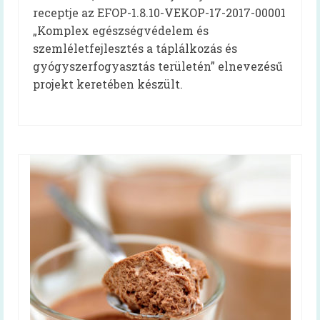
receptje az EFOP-1.8.10-VEKOP-17-2017-00001
Felhasználói kézikönyv
„Komplex egészségvédelem és
szemléletfejlesztés a táplálkozás és
Gyakran ismételt kérdések
gyógyszerfogyasztás területén” elnevezésű
projekt keretében készült.
Intézménytípusonkénti hatályos rendeleti
pontok
Diétás étkeztetés
Élelmezésvezetői továbbképzés
Közétkeztetési felmérések
Iskolai táplálkozás-egészségügyi
környezetfelmérés
Óvodai táplálkozás-egészségügyi
felmérés
Videók