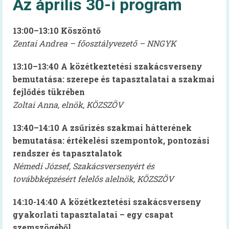
Az április 30-i program
Felhasználói kézikönyv
13:00–13:10 Köszöntő
Gyakran ismételt kérdések
Zentai Andrea – főosztályvezető – NNGYK
Intézménytípusonkénti hatályos rendeleti
13:10–13:40 A közétkeztetési szakácsverseny
pontok
bemutatása: szerepe és tapasztalatai a szakmai
fejlődés tükrében
Diétás étkeztetés
Zoltai Anna, elnök, KÖZSZÖV
Élelmezésvezetői továbbképzés
13:40–14:10 A zsűrizés szakmai hátterének
Közétkeztetési felmérések
bemutatása: értékelési szempontok, pontozási
rendszer és tapasztalatok
Iskolai táplálkozás-egészségügyi
környezetfelmérés
Némedi József, Szakácsversenyért és
továbbképzésért felelős alelnök, KÖZSZÖV
Óvodai táplálkozás-egészségügyi
felmérés
14:10-14:40 A közétkeztetési szakácsverseny
gyakorlati tapasztalatai – egy csapat
Videók
szemszögéből