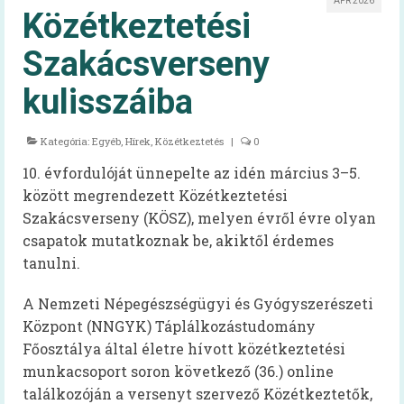
ÁPR 2026
Közétkeztetési
Magyar táplálkozási ajánlás –
OKOSTÁNYÉR®
Szakácsverseny
Kalkulátorok
kulisszáiba
BMI
Kategória:
Egyéb
,
Hírek
,
Közétkeztetés
|
0
Energiaigény (felnőtt)
10. évfordulóját ünnepelte az idén március 3–5.
Energiaigény (gyerek)
között megrendezett Közétkeztetési
Szakácsverseny (KÖSZ), melyen évről évre olyan
60+ egészség
csapatok mutatkoznak be, akiktől érdemes
tanulni.
Infografika
Videóüzenetek
A Nemzeti Népegészségügyi és Gyógyszerészeti
Központ (NNGYK) Táplálkozástudomány
60+ egészség kiadvány
Főosztálya által életre hívott közétkeztetési
munkacsoport soron következő (36.) online
Tudástár
találkozóján a versenyt szervező Közétkeztetők,