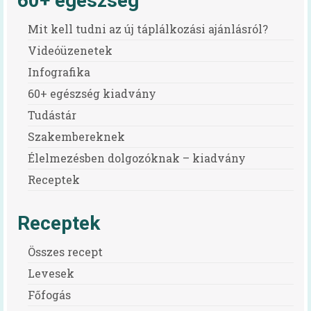
60+ egészség
HAPPY-hét 2026
Mit kell tudni az új táplálkozási ajánlásról?
HAPPY-hét 2025
Videóüzenetek
Infografika
HAPPY-hét 2024
60+ egészség kiadvány
HAPPY-hét 2023
Tudástár
HAPPY-hét 2022
Szakembereknek
HAPPY-hét, 2021
Élelmezésben dolgozóknak – kiadvány
Receptek
HAPPY-hét, 2020
HAPPY-hét, 2019
Receptek
Előzmény (HAPPY, 2007)
Összes recept
Virtuális kiállítás
Levesek
Főfogás
Kapcsolat