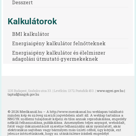
Desszert
Egészséges táplálkozást ösztönző iskola
Kalkulátorok
A programról
Iskolai feltételrendszer és jó gyakorlatok
BMI kalkulátor
(toolkit)
Energiaigény kalkulátor felnőtteknek
Egészséges táplálkozás otthon és az
Energiaigény kalkulátor és élelmiszer
iskolában (kiadvány)
adagolási útmutató gyermekeknek
Oktatási anyagok
Segédlet iskolai menzabizottság
felállításához
1135 Budapest, Szabolcs utca 33. | Levélcím: 1372 Postafiók 450. |
www.ogyei.gov.hu |
taptud@nngyk.gov.hu
Oktatási anyagok
© 2026 Merőkanál.hu – A http://www.merokanal.hu weblapon található
Mindent a menzáról videók
minden kép és szöveg szerzői jogvédelem alatt áll. A weblap tartalma a
NNGYK szellemi tulajdonát képezi és tilos annak reprodukálása, engedély
nélküli felhasználása, publikálása. Amennyiben teljes anyagot, weboldalt,
Vízfogyasztás népszerűsítő program
fotót vagy dokumentációt szeretne felhasználni akár nyomtatott, akár
elektronikus sajtóban vagy bármilyen más üzleti célból, úgy kérjük, ezt
jelezze intézetünknek, hogy az utánközlésre írásbeli engedélyt