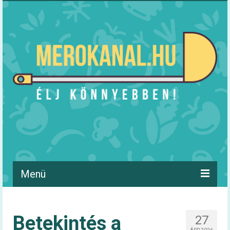
Menü
Hírek
Betekintés a
27
Táplálkozás