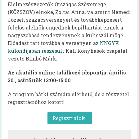
Szakembereknek
Élelmezésvezetők Országos Szövetsége
(KÖZSZÖV) elnöke, Zoltai Anna, valamint Némedi
Szakmai információk
József, szakácsversenyért és továbbképzésért
felelős alelnök engednek bepillantást ennek a
Élelmezésben dolgozóknak – kiadvány
nagyszabású rendezvénynek a kulisszái mögé.
EFI-munkatársaknak
Előadást tart továbbá a versenyen a
z NNGYK
különdíjában részesült
Káli Konyhások csapatát
60+ receptek
vezető Bimbó Márk.
Kardiovaszkuláris
Az akutális online találkozó időpontja: április
Onkológiai
30., csütörtök 13:00-15:00
Egészséges táplálkozást ösztönző kórház
A program bárki számára elérhető, de a részvétel
regisztrációhoz kötött!
Dietetika 100
Aqua Challenge – a vízivás kihívás
Regisztrálok!
Koronavírus