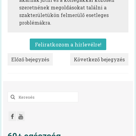
Irma néni Magyarország legkedvesebb
szeretnének megoldásokat találni a
konyhás nénije
szakterületükön felmerülő esetleges
problémákra.
Az egészséges is lehet finom!
Magyarország TOP 50 legfinomabb
menzaétele
Feliratkozom a hírlevélre!
Keressük 2016 közétkeztetőjét!
Előző bejegyzés
Következő bejegyzés
Receptek
Cikkek
Oktatás
Keresés
a
HAPPY-hét
következőre:
A HAPPY-hétről
HAPPY-hét – Letölthető segédanyagok