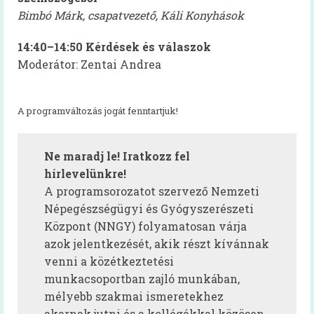
Mindent a menzáról videók
Bimbó Márk, csapatvezető, Káli Konyhások
Reform Menza videók
14:40–14:50 Kérdések és válaszok
Moderátor: Zentai Andrea
Tálcán kínált egészség
Diétás étkeztetés kiadvány
A programváltozás jogát fenntartjuk!
Hidegétel
Ne maradj le! Iratkozz fel
Egészséges táplálkozást ösztönző iskola
hírlevelünkre!
Kóstolj bele a nagyvilágba!
A programsorozatot szervező Nemzeti
Népegészségügyi és Gyógyszerészeti
Pályázatok
Központ (NNGY) folyamatosan várja
Keressük Magyarország legkedveltebb
azok jelentkezését, akik részt kívánnak
közétkeztetésben dolgozó szakembereit
venni a közétkeztetési
munkacsoportban zajló munkában,
Keressük 2018 legjobb diétás
mélyebb szakmai ismeretekhez
közétkeztetőjét
akarnak jutni és a kollégákkal közösen