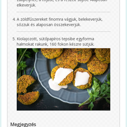
Receptek
elkeverjük.
Cikkek
A zöldfűszereket finomra vágjuk, belekeverjük,
sózzuk és alaposan összekeverjük.
Diéta
Diétás étkezés kiadvány
Kiolajozott, sütőpapíros tepsibe egyforma
halmokat rakunk, 160 fokon készre sütjük.
Tanácsok koronavírus-járvány idején
Cikkek
Közétkeztetés
Keressük Magyarország legkedveltebb
közétkeztetésben dolgozó szakembereit
Közétkeztetési rendelet
A rendelet szövege
Megjegyzés
A rendelet magyarázata (videó)