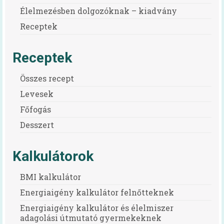
Irma néni Magyarország legkedvesebb
Élelmezésben dolgozóknak – kiadvány
konyhás nénije
Receptek
Az egészséges is lehet finom!
Receptek
Magyarország TOP 50 legfinomabb
menzaétele
Összes recept
Keressük 2016 közétkeztetőjét!
Levesek
Főfogás
Receptek
Desszert
Cikkek
Oktatás
Kalkulátorok
HAPPY-hét
BMI kalkulátor
Energiaigény kalkulátor felnőtteknek
A HAPPY-hétről
Energiaigény kalkulátor és élelmiszer
HAPPY-hét – Letölthető segédanyagok
adagolási útmutató gyermekeknek