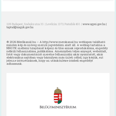
HAPPY-hét 2026
HAPPY-hét 2025
1135 Budapest, Szabolcs utca 33. | Levélcím: 1372 Postafiók 450. |
www.ogyei.gov.hu |
HAPPY-hét 2024
taptud@nngyk.gov.hu
HAPPY-hét 2023
© 2026 Merőkanál.hu – A http://www.merokanal.hu weblapon található
minden kép és szöveg szerzői jogvédelem alatt áll. A weblap tartalma a
HAPPY-hét 2022
NNGYK szellemi tulajdonát képezi és tilos annak reprodukálása, engedély
nélküli felhasználása, publikálása. Amennyiben teljes anyagot, weboldalt,
fotót vagy dokumentációt szeretne felhasználni akár nyomtatott, akár
elektronikus sajtóban vagy bármilyen más üzleti célból, úgy kérjük, ezt
HAPPY-hét, 2021
jelezze intézetünknek, hogy az utánközlésre írásbeli engedélyt
adhassunk.
HAPPY-hét, 2020
HAPPY-hét, 2019
Előzmény (HAPPY, 2007)
Virtuális kiállítás
Kapcsolat