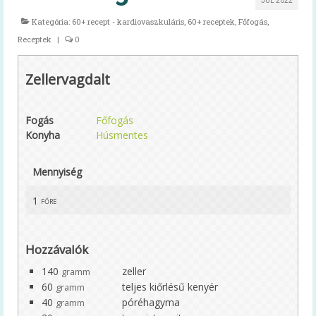
JÚL 2022
Magyar táplálkozási ajánlás –
Kategória:
60+ recept - kardiovaszkuláris
,
60+ receptek
,
Főfogás
,
OKOSTÁNYÉR®
Receptek
|
0
Kalkulátorok
Zellervagdalt
BMI
Fogás
Energiaigény (felnőtt)
Főfogás
Konyha
Húsmentes
Energiaigény (gyerek)
Mennyiség
60+ egészség
1
főre
Infografika
Videóüzenetek
Hozzávalók
60+ egészség kiadvány
140
zeller
gramm
60
teljes kiőrlésű kenyér
gramm
Tudástár
40
póréhagyma
gramm