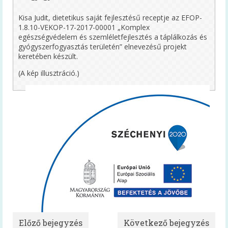
Kisa Judit, dietetikus saját fejlesztésű receptje az EFOP-
Felhasználói kézikönyv
1.8.10-VEKOP-17-2017-00001 „Komplex
egészségvédelem és szemléletfejlesztés a táplálkozás és
Gyakran ismételt kérdések
gyógyszerfogyasztás területén” elnevezésű projekt
keretében készült.
Intézménytípusonkénti hatályos rendeleti
pontok
(A kép illusztráció.)
Diétás étkeztetés
Élelmezésvezetői továbbképzés
Közétkeztetési felmérések
Iskolai táplálkozás-egészségügyi
környezetfelmérés
Óvodai táplálkozás-egészségügyi
felmérés
Videók
Előző bejegyzés
Következő bejegyzés