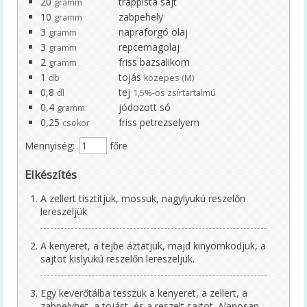
20
trappista sajt
gramm
Szakembereknek
10
zabpehely
gramm
3
napraforgó olaj
gramm
Szakmai információk
3
repcemagolaj
gramm
2
friss bazsalikom
Élelmezésben dolgozóknak – kiadvány
gramm
1
tojás
db
közepes (M)
EFI-munkatársaknak
0,8
tej
dl
1,5%-os zsírtartalmú
0,4
jódozott só
gramm
60+ receptek
0,25
friss petrezselyem
csokor
Mennyiség:
főre
Kardiovaszkuláris
Elkészítés
Onkológiai
A zellert tisztítjuk, mossuk, nagylyukú reszelőn
Egészséges táplálkozást ösztönző kórház
lereszeljük
Dietetika 100
A kenyeret, a tejbe áztatjuk, majd kinyomkodjuk, a
sajtot kislyukú reszelőn lereszeljük.
Aqua Challenge – a vízivás kihívás
Koronavírus
Egy keverőtálba tesszük a kenyeret, a zellert, a
zabpelyhet, a tojást, és a reszelt sajtot. Alaposan