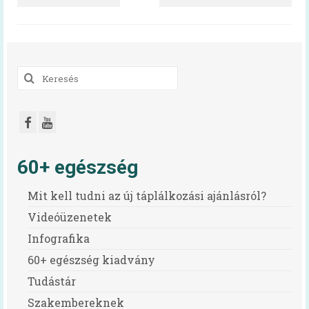
Mindent a menzáról videók
Reform Menza videók
Tálcán kínált egészség
Keresés
a
Diétás étkeztetés kiadvány
következőre:
Hidegétel
Egészséges táplálkozást ösztönző iskola
60+ egészség
Kóstolj bele a nagyvilágba!
Mit kell tudni az új táplálkozási ajánlásról?
Pályázatok
Videóüzenetek
Infografika
Keressük Magyarország legkedveltebb
közétkeztetésben dolgozó szakembereit
60+ egészség kiadvány
Keressük 2018 legjobb diétás
Tudástár
közétkeztetőjét
Szakembereknek