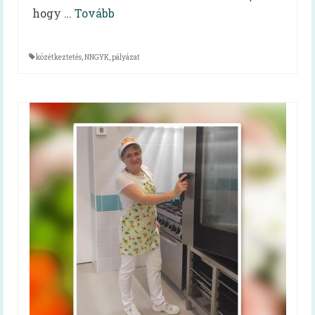
Receptek
hogy …
Tovább
Cikkek
közétkeztetés
,
NNGYK
,
pályázat
Diéta
Diétás étkezés kiadvány
Tanácsok koronavírus-járvány idején
Cikkek
Közétkeztetés
Keressük Magyarország legkedveltebb
közétkeztetésben dolgozó szakembereit
Közétkeztetési rendelet
A rendelet szövege
A rendelet magyarázata (videó)