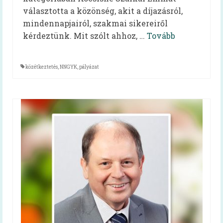
Mindent a menzáról videók
választotta a közönség, akit a díjazásról,
mindennapjairól, szakmai sikereiről
Reform Menza videók
kérdeztünk. Mit szólt ahhoz, …
Tovább
Tálcán kínált egészség
közétkeztetés
,
NNGYK
,
pályázat
Diétás étkeztetés kiadvány
Hidegétel
Egészséges táplálkozást ösztönző iskola
Kóstolj bele a nagyvilágba!
Pályázatok
Keressük Magyarország legkedveltebb
közétkeztetésben dolgozó szakembereit
Keressük 2018 legjobb diétás
közétkeztetőjét