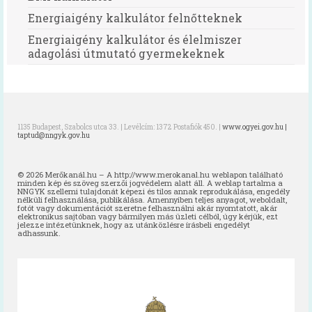
Energiaigény kalkulátor felnőtteknek
Energiaigény kalkulátor és élelmiszer
adagolási útmutató gyermekeknek
1135 Budapest, Szabolcs utca 33. | Levélcím: 1372 Postafiók 450. |
www.ogyei.gov.hu |
taptud@nngyk.gov.hu
© 2026 Merőkanál.hu – A http://www.merokanal.hu weblapon található
minden kép és szöveg szerzői jogvédelem alatt áll. A weblap tartalma a
NNGYK szellemi tulajdonát képezi és tilos annak reprodukálása, engedély
nélküli felhasználása, publikálása. Amennyiben teljes anyagot, weboldalt,
fotót vagy dokumentációt szeretne felhasználni akár nyomtatott, akár
elektronikus sajtóban vagy bármilyen más üzleti célból, úgy kérjük, ezt
jelezze intézetünknek, hogy az utánközlésre írásbeli engedélyt
adhassunk.