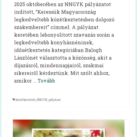
Oktatóvideó, általános iskolásoknak
2025 októberében az NNGYK pályázatot
indított, “Keressük Magyarország
Iskolabüfé
legkedveltebb közétkeztetésben dolgozó
Cikkek
szakembereit” címmel. A pályázat
keretében lebonyolított szavazás során a
Tankonyha
legkedveltebb konyhásnéninek,
idősétkeztetés kategóriában Balogh
Rólunk
Lászlónét választotta a közönség, akit a
Munkatársak
díjazásról, mindennapjairól, szakmai
sikereiről kérdeztünk. Mit szólt ahhoz,
Galéria
amikor …
Tovább
Hírek
közétkeztetés
,
NNGYK
,
pályázat