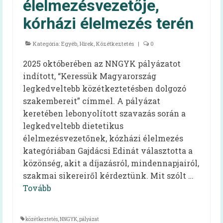
élelmezésvezetője,
kórházi élelmezés terén
Kategória:
Egyéb
,
Hírek
,
Közétkeztetés
|
0
2025 októberében az NNGYK pályázatot
indított, “Keressük Magyarország
legkedveltebb közétkeztetésben dolgozó
szakembereit” címmel. A pályázat
keretében lebonyolított szavazás során a
legkedveltebb dietetikus
élelmezésvezetőnek, kózházi élelmezés
kategóriában Gajdácsi Edinát választotta a
közönség, akit a díjazásról, mindennapjairól,
szakmai sikereiről kérdeztünk. Mit szólt …
Tovább
közétkeztetés
,
NNGYK
,
pályázat