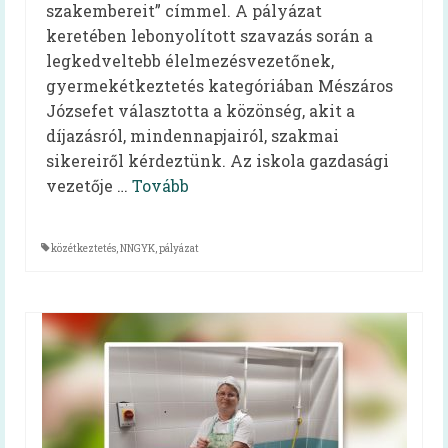
szakembereit” címmel. A pályázat
HAPPY-hét 2026
keretében lebonyolított szavazás során a
legkedveltebb élelmezésvezetőnek,
HAPPY-hét 2025
gyermekétkeztetés kategóriában Mészáros
HAPPY-hét 2024
Józsefet választotta a közönség, akit a
díjazásról, mindennapjairól, szakmai
HAPPY-hét 2023
sikereiről kérdeztünk. Az iskola gazdasági
vezetője …
HAPPY-hét 2022
Tovább
HAPPY-hét, 2021
közétkeztetés
,
NNGYK
,
pályázat
HAPPY-hét, 2020
HAPPY-hét, 2019
Előzmény (HAPPY, 2007)
Virtuális kiállítás
Kapcsolat