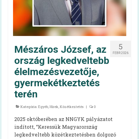
Irma néni Magyarország legkedvesebb
konyhás nénije
Az egészséges is lehet finom!
Magyarország TOP 50 legfinomabb
menzaétele
5
Mészáros József, az
FEBR 2026
Keressük 2016 közétkeztetőjét!
ország legkedveltebb
élelmezésvezetője,
Receptek
gyermekétkeztetés
Cikkek
terén
Oktatás
Kategória:
HAPPY-hét
Egyéb
,
Hírek
,
Közétkeztetés
|
0
2025 októberében az NNGYK pályázatot
A HAPPY-hétről
indított, “Keressük Magyarország
HAPPY-hét – Letölthető segédanyagok
legkedveltebb közétkeztetésben dolgozó