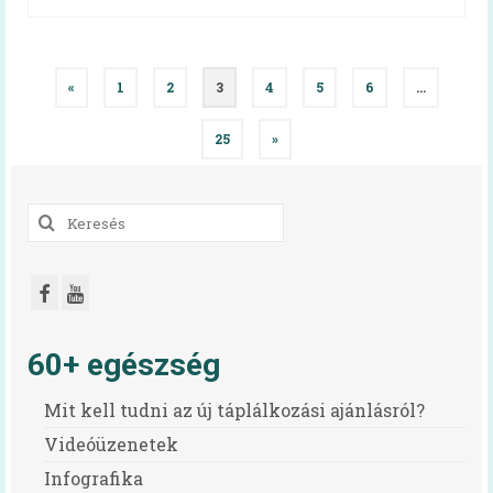
Bejegyzés
«
1
2
3
4
5
6
…
navigáció
25
»
Keresés
a
következőre:
60+ egészség
Mit kell tudni az új táplálkozási ajánlásról?
Videóüzenetek
Infografika