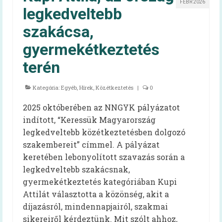
FEBR 2026
Szakembereknek
legkedveltebb
Szakmai információk
szakácsa,
gyermekétkeztetés
Élelmezésben dolgozóknak – kiadvány
terén
EFI-munkatársaknak
60+ receptek
Kategória:
Egyéb
,
Hírek
,
Közétkeztetés
|
0
Kardiovaszkuláris
2025 októberében az NNGYK pályázatot
indított, “Keressük Magyarország
Onkológiai
legkedveltebb közétkeztetésben dolgozó
szakembereit” címmel. A pályázat
Egészséges táplálkozást ösztönző kórház
keretében lebonyolított szavazás során a
Dietetika 100
legkedveltebb szakácsnak,
gyermekétkeztetés kategóriában Kupi
Aqua Challenge – a vízivás kihívás
Attilát választotta a közönség, akit a
díjazásról, mindennapjairól, szakmai
Koronavírus
sikereiről kérdeztünk. Mit szólt ahhoz,