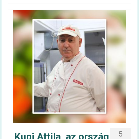
Magyar táplálkozási ajánlás –
OKOSTÁNYÉR®
Kalkulátorok
BMI
Energiaigény (felnőtt)
Energiaigény (gyerek)
60+ egészség
Infografika
Videóüzenetek
60+ egészség kiadvány
Tudástár
5
Kupi Attila, az ország