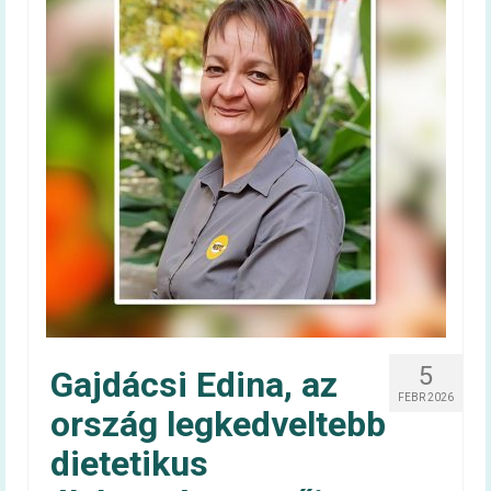
5
Gajdácsi Edina, az
FEBR 2026
ország legkedveltebb
dietetikus