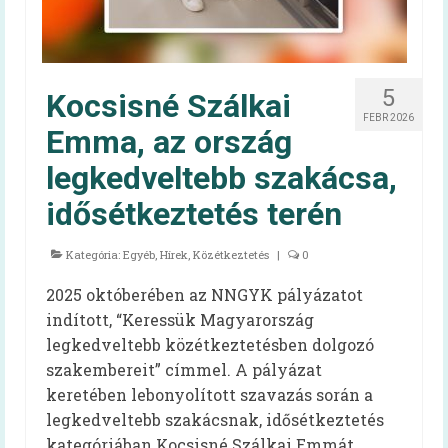
Felhasználói kézikönyv
Gyakran ismételt kérdések
5
Kocsisné Szálkai
Intézménytípusonkénti hatályos rendeleti
FEBR 2026
Emma, az ország
pontok
legkedveltebb szakácsa,
Diétás étkeztetés
idősétkeztetés terén
Élelmezésvezetői továbbképzés
Kategória:
Egyéb
,
Hírek
,
Közétkeztetés
|
0
Közétkeztetési felmérések
2025 októberében az NNGYK pályázatot
Iskolai táplálkozás-egészségügyi
indított, “Keressük Magyarország
környezetfelmérés
legkedveltebb közétkeztetésben dolgozó
Óvodai táplálkozás-egészségügyi
szakembereit” címmel. A pályázat
felmérés
keretében lebonyolított szavazás során a
legkedveltebb szakácsnak, idősétkeztetés
Videók
kategóriában Kocsisné Szálkai Emmát