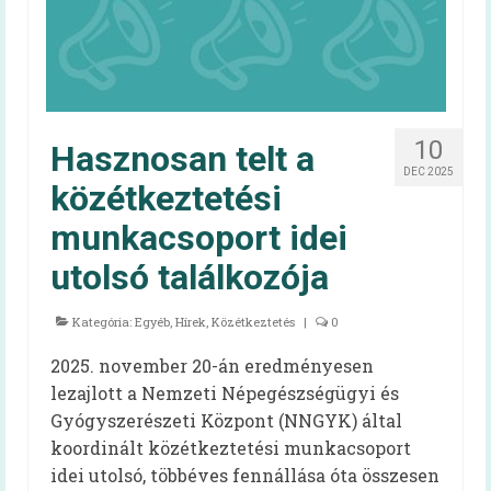
Irma néni Magyarország legkedvesebb
konyhás nénije
Az egészséges is lehet finom!
Magyarország TOP 50 legfinomabb
10
Hasznosan telt a
menzaétele
DEC 2025
közétkeztetési
Keressük 2016 közétkeztetőjét!
munkacsoport idei
Receptek
utolsó találkozója
Cikkek
Kategória:
Egyéb
,
Hírek
,
Közétkeztetés
|
0
Oktatás
2025. november 20-án eredményesen
HAPPY-hét
lezajlott a Nemzeti Népegészségügyi és
Gyógyszerészeti Központ (NNGYK) által
A HAPPY-hétről
koordinált közétkeztetési munkacsoport
HAPPY-hét – Letölthető segédanyagok
idei utolsó, többéves fennállása óta összesen