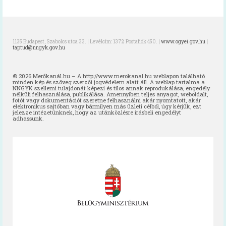
1135 Budapest, Szabolcs utca 33. | Levélcím: 1372 Postafiók 450. |
www.ogyei.gov.hu |
taptud@nngyk.gov.hu
© 2026 Merőkanál.hu – A http://www.merokanal.hu weblapon található
minden kép és szöveg szerzői jogvédelem alatt áll. A weblap tartalma a
NNGYK szellemi tulajdonát képezi és tilos annak reprodukálása, engedély
nélküli felhasználása, publikálása. Amennyiben teljes anyagot, weboldalt,
fotót vagy dokumentációt szeretne felhasználni akár nyomtatott, akár
elektronikus sajtóban vagy bármilyen más üzleti célból, úgy kérjük, ezt
jelezze intézetünknek, hogy az utánközlésre írásbeli engedélyt
adhassunk.