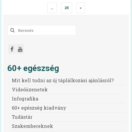
navigáció
…
25
»
Keresés
a
következőre:
60+ egészség
Mit kell tudni az új táplálkozási ajánlásról?
Videóüzenetek
Infografika
60+ egészség kiadvány
Tudástár
Szakembereknek