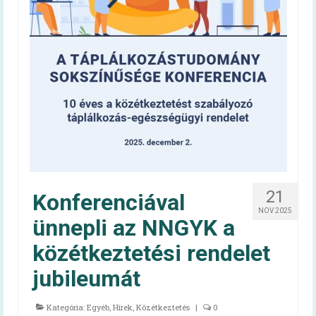
21
Konferenciával
NOV 2025
ünnepli az NNGYK a
közétkeztetési rendelet
jubileumát
Kategória:
Egyéb
,
Hírek
,
Közétkeztetés
|
0