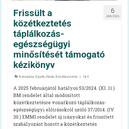
6
Frissült a
Felhasználói kézikönyv
JAN 2026
közétkeztetés
Gyakran ismételt kérdések
táplálkozás-
Intézménytípusonkénti hatályos rendeleti
pontok
egészségügyi
Diétás étkeztetés
minősítését támogató
kézikönyv
Élelmezésvezetői továbbképzés
Közétkeztetési felmérések
Kategória:
Egyéb
,
Hírek
,
Közétkeztetés
|
0
Iskolai táplálkozás-egészségügyi
A 2025 februárjától hatályos 53/2024. (XI. 11.)
környezetfelmérés
BM rendelet által módosított
közétkeztetésre vonatkozó táplálkozás-
Óvodai táplálkozás-egészségügyi
egészségügyi előírásokról szóló 37/2014. (IV.
felmérés
30.) EMMI rendelet új irányokat és frissített
Videók
szabályozást hozott a közétkeztetés