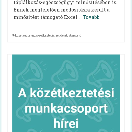
táplálkozás-egészségügyi minősítésében is.
Mindent a menzáról videók
Ennek megfelelően módosításra került a
minősítést támogató Excel …
Tovább
Reform Menza videók
Tálcán kínált egészség
közétkeztetés
,
közétkeztetési rendelet
,
útmutató
Diétás étkeztetés kiadvány
Hidegétel
Egészséges táplálkozást ösztönző iskola
Kóstolj bele a nagyvilágba!
Pályázatok
Keressük Magyarország legkedveltebb
közétkeztetésben dolgozó szakembereit
Keressük 2018 legjobb diétás
közétkeztetőjét