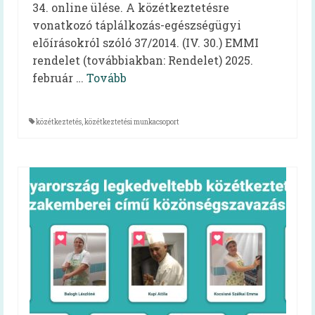
34. online ülése. A közétkeztetésre
HAPPY-hét 2026
vonatkozó táplálkozás-egészségügyi
előírásokról szóló 37/2014. (IV. 30.) EMMI
HAPPY-hét 2025
rendelet (továbbiakban: Rendelet) 2025.
HAPPY-hét 2024
február …
Tovább
HAPPY-hét 2023
közétkeztetés
,
közétkeztetési munkacsoport
HAPPY-hét 2022
HAPPY-hét, 2021
HAPPY-hét, 2020
HAPPY-hét, 2019
Előzmény (HAPPY, 2007)
Virtuális kiállítás
Kapcsolat