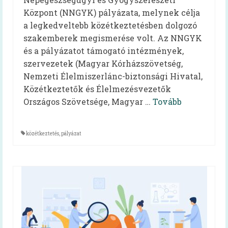
Oktatóvideó, általános iskolásoknak
Központ (NNGYK) pályázata, melynek célja
Iskolabüfé
a legkedveltebb közétkeztetésben dolgozó
szakemberek megismerése volt. Az NNGYK
Cikkek
és a pályázatot támogató intézmények,
szervezetek (Magyar Kórházszövetség,
Tankonyha
Nemzeti Élelmiszerlánc-biztonsági Hivatal,
Rólunk
Közétkeztetők és Élelmezésvezetők
Országos Szövetsége, Magyar …
Tovább
Munkatársak
Galéria
közétkeztetés
,
pályázat
Hírek