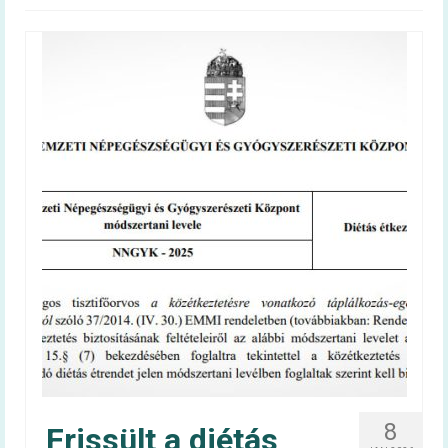
Magyar táplálkozási ajánlás –
OKOSTÁNYÉR®
Kalkulátorok
BMI
Energiaigény (felnőtt)
Energiaigény (gyerek)
60+ egészség
Infografika
Videóüzenetek
60+ egészség kiadvány
Tudástár
8
Frissült a diétás