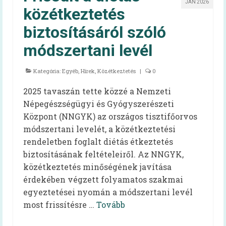
JAN 2026
Szakembereknek
közétkeztetés
Szakmai információk
biztosításáról szóló
módszertani levél
Élelmezésben dolgozóknak – kiadvány
EFI-munkatársaknak
Kategória:
Egyéb
,
Hírek
,
Közétkeztetés
|
0
60+ receptek
2025 tavaszán tette közzé a Nemzeti
Népegészségügyi és Gyógyszerészeti
Kardiovaszkuláris
Központ (NNGYK) az országos tisztifőorvos
módszertani levelét, a közétkeztetési
Onkológiai
rendeletben foglalt diétás étkeztetés
Egészséges táplálkozást ösztönző kórház
biztosításának feltételeiről. Az NNGYK,
közétkeztetés minőségének javítása
Dietetika 100
érdekében végzett folyamatos szakmai
Aqua Challenge – a vízivás kihívás
egyeztetései nyomán a módszertani levél
most frissítésre …
Tovább
Koronavírus