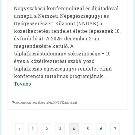
Nagyszabású konferenciával és díjátadóval
ünnepli a Nemzeti Népegészségügyi és
Gyógyszerészeti Központ (NNGYK) a
közétkeztetési rendelet életbe lépésének 10.
évfordulóját. A 2025. december 2-án
megrendezésre kerülő, A
táplálkozástudomány sokszínűsége – 10
éves a közétkeztetést szabályozó
táplálkozás-egészségügyi rendelet című
konferencia tartalmas programjának …
Tovább
konferencia
,
közétkeztetés
,
NNGYK
,
pályázat
Bejegyzés
«
1
2
3
4
5
6
7