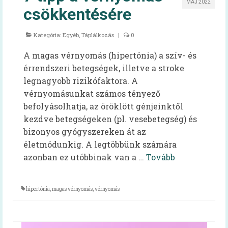
MÁJ 2022
Szakembereknek
csökkentésére
Szakmai információk
Kategória:
Egyéb
,
Táplálkozás
|
0
Élelmezésben dolgozóknak – kiadvány
A magas vérnyomás (hipertónia) a szív- és
érrendszeri betegségek, illetve a stroke
EFI-munkatársaknak
legnagyobb rizikófaktora. A
60+ receptek
vérnyomásunkat számos tényező
befolyásolhatja, az öröklött génjeinktől
Kardiovaszkuláris
kezdve betegségeken (pl. vesebetegség) és
Onkológiai
bizonyos gyógyszereken át az
életmódunkig. A legtöbbünk számára
Egészséges táplálkozást ösztönző kórház
azonban ez utóbbinak van a …
Tovább
Dietetika 100
hipertónia
,
magas vérnyomás
,
vérnyomás
Aqua Challenge – a vízivás kihívás
Koronavírus