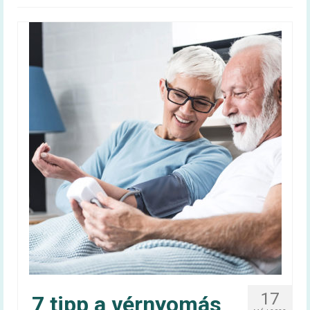
Magyar táplálkozási ajánlás –
OKOSTÁNYÉR®
Kalkulátorok
BMI
Energiaigény (felnőtt)
Energiaigény (gyerek)
60+ egészség
Infografika
Videóüzenetek
60+ egészség kiadvány
Tudástár
17
7 tipp a vérnyomás