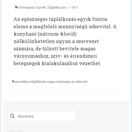
Kategória:
Egyéb
,
Táplálkozás
|
0
Felhasználói kézikönyv
Az egészséges táplálkozás egyik fontos
Gyakran ismételt kérdések
eleme a megfelelő mennyiségű sóbevitel. A
konyhasó (nátrium-klorid)
Intézménytípusonkénti hatályos rendeleti
pontok
nélkülözhetetlen ugyan a szervezet
számára, de túlzott bevitele magas
Diétás étkeztetés
vérnyomáshoz, szív- és érrendszeri
betegségek kialakulásához vezethet.
Élelmezésvezetői továbbképzés
Közétkeztetési felmérések
gyerekkori táplálkozás
,
magas vérnyomás
,
só
,
sóbevitel
Iskolai táplálkozás-egészségügyi
környezetfelmérés
Óvodai táplálkozás-egészségügyi
felmérés
Keresés
a
Videók
következőre: