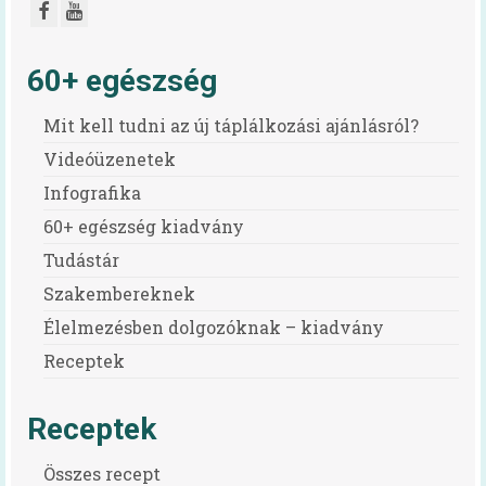
Mindent a menzáról videók
Reform Menza videók
60+ egészség
Tálcán kínált egészség
Mit kell tudni az új táplálkozási ajánlásról?
Diétás étkeztetés kiadvány
Videóüzenetek
Infografika
Hidegétel
60+ egészség kiadvány
Egészséges táplálkozást ösztönző iskola
Tudástár
Kóstolj bele a nagyvilágba!
Szakembereknek
Élelmezésben dolgozóknak – kiadvány
Pályázatok
Receptek
Keressük Magyarország legkedveltebb
közétkeztetésben dolgozó szakembereit
Receptek
Keressük 2018 legjobb diétás
közétkeztetőjét
Összes recept