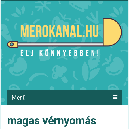
Menü
Hírek
magas vérnyomás
Táplálkozás