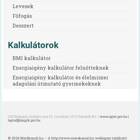
Levesek
Irma néni Magyarország legkedvesebb
konyhás nénije
Főfogás
Az egészséges is lehet finom!
Desszert
Magyarország TOP 50 legfinomabb
Kalkulátorok
menzaétele
Keressük 2016 közétkeztetőjét!
BMI kalkulátor
Energiaigény kalkulátor felnőtteknek
Receptek
Energiaigény kalkulátor és élelmiszer
Cikkek
adagolási útmutató gyermekeknek
Oktatás
HAPPY-hét
1135 Budapest, Szabolcs utca 33. | Levélcím: 1372 Postafiók 450. |
www.ogyei.gov.hu |
A HAPPY-hétről
taptud@nngyk.gov.hu
HAPPY-hét – Letölthető segédanyagok
© 2026 Merőkanál.hu – A http://www.merokanal.hu weblapon található