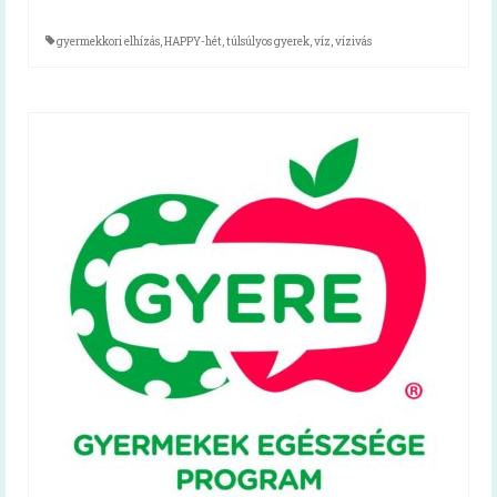
Mindent a menzáról videók
gyermekkori elhízás
,
HAPPY-hét
,
túlsúlyos gyerek
,
víz
,
vízivás
Reform Menza videók
Tálcán kínált egészség
Diétás étkeztetés kiadvány
Hidegétel
Egészséges táplálkozást ösztönző iskola
Kóstolj bele a nagyvilágba!
Pályázatok
Keressük Magyarország legkedveltebb
közétkeztetésben dolgozó szakembereit
Keressük 2018 legjobb diétás
közétkeztetőjét