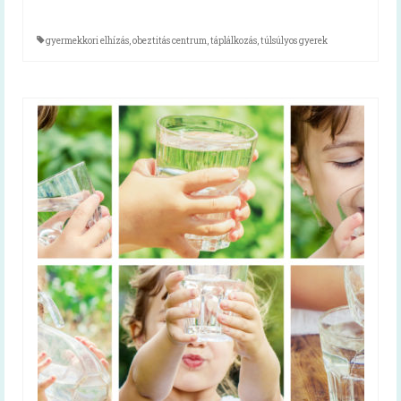
Receptek
gyermekkori elhízás
,
obeztitás centrum
,
táplálkozás
,
túlsúlyos gyerek
Cikkek
Diéta
Diétás étkezés kiadvány
Tanácsok koronavírus-járvány idején
Cikkek
Közétkeztetés
Keressük Magyarország legkedveltebb
közétkeztetésben dolgozó szakembereit
Közétkeztetési rendelet
A rendelet szövege
A rendelet magyarázata (videó)