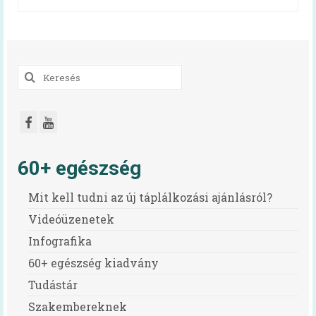
HAPPY-hét 2026
HAPPY-hét 2025
Keresés
HAPPY-hét 2024
a
HAPPY-hét 2023
következőre:
HAPPY-hét 2022
HAPPY-hét, 2021
60+ egészség
HAPPY-hét, 2020
Mit kell tudni az új táplálkozási ajánlásról?
HAPPY-hét, 2019
Videóüzenetek
Infografika
Előzmény (HAPPY, 2007)
60+ egészség kiadvány
Virtuális kiállítás
Tudástár
Kapcsolat
Szakembereknek