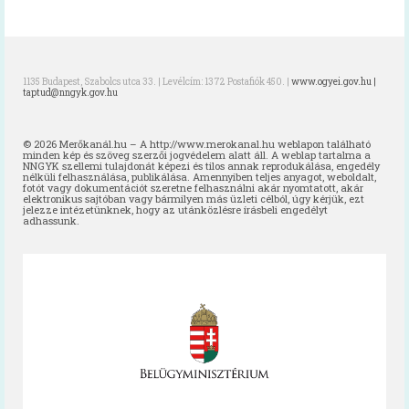
Oktatóvideó, általános iskolásoknak
Iskolabüfé
Cikkek
1135 Budapest, Szabolcs utca 33. | Levélcím: 1372 Postafiók 450. |
www.ogyei.gov.hu |
taptud@nngyk.gov.hu
Tankonyha
© 2026 Merőkanál.hu – A http://www.merokanal.hu weblapon található
Rólunk
minden kép és szöveg szerzői jogvédelem alatt áll. A weblap tartalma a
NNGYK szellemi tulajdonát képezi és tilos annak reprodukálása, engedély
nélküli felhasználása, publikálása. Amennyiben teljes anyagot, weboldalt,
fotót vagy dokumentációt szeretne felhasználni akár nyomtatott, akár
Munkatársak
elektronikus sajtóban vagy bármilyen más üzleti célból, úgy kérjük, ezt
jelezze intézetünknek, hogy az utánközlésre írásbeli engedélyt
adhassunk.
Galéria
Hírek