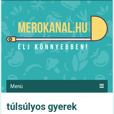
Menü
Hírek
túlsúlyos gyerek
Táplálkozás