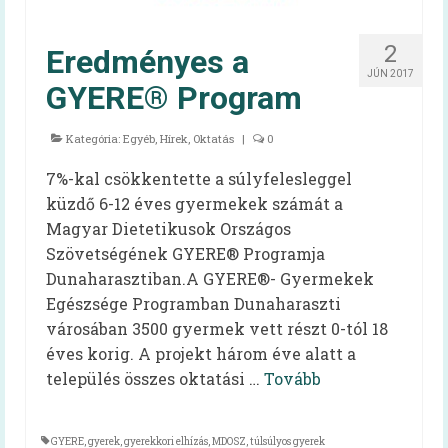
Irma néni Magyarország legkedvesebb
konyhás nénije
2
Eredményes a
JÚN 2017
Az egészséges is lehet finom!
GYERE® Program
Magyarország TOP 50 legfinomabb
Kategória:
menzaétele
Egyéb
,
Hírek
,
Oktatás
|
0
7%-kal csökkentette a súlyfelesleggel
Keressük 2016 közétkeztetőjét!
küzdő 6-12 éves gyermekek számát a
Receptek
Magyar Dietetikusok Országos
Szövetségének GYERE® Programja
Cikkek
Dunaharasztiban.A GYERE®- Gyermekek
Egészsége Programban Dunaharaszti
Oktatás
városában 3500 gyermek vett részt 0-tól 18
HAPPY-hét
éves korig. A projekt három éve alatt a
település összes oktatási …
Tovább
A HAPPY-hétről
HAPPY-hét – Letölthető segédanyagok
GYERE
,
gyerek
,
gyerekkori elhízás
,
MDOSZ
,
túlsúlyos gyerek