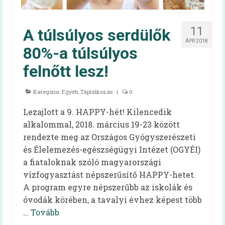
Felhasználói kézikönyv
11
A túlsúlyos serdülők
Gyakran ismételt kérdések
ÁPR 2018
80%-a túlsúlyos
Intézménytípusonkénti hatályos rendeleti
felnőtt lesz!
pontok
Diétás étkeztetés
Kategória:
Egyéb
,
Táplálkozás
|
0
Élelmezésvezetői továbbképzés
Lezajlott a 9. HAPPY-hét! Kilencedik
alkalommal, 2018. március 19-23 között
Közétkeztetési felmérések
rendezte meg az Országos Gyógyszerészeti
és Élelemezés-egészségügyi Intézet (OGYÉI)
Iskolai táplálkozás-egészségügyi
a fiataloknak szóló magyarországi
környezetfelmérés
vízfogyasztást népszerűsítő HAPPY-hetet.
Óvodai táplálkozás-egészségügyi
A program egyre népszerűbb az iskolák és
felmérés
óvodák körében, a tavalyi évhez képest több
…
Tovább
Videók