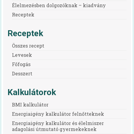
Élelmezésben dolgozóknak – kiadvány
Egészséges táplálkozást ösztönző iskola
Receptek
A programról
Receptek
Iskolai feltételrendszer és jó gyakorlatok
(toolkit)
Összes recept
Egészséges táplálkozás otthon és az
Levesek
iskolában (kiadvány)
Főfogás
Oktatási anyagok
Desszert
Segédlet iskolai menzabizottság
felállításához
Kalkulátorok
Oktatási anyagok
BMI kalkulátor
Mindent a menzáról videók
Energiaigény kalkulátor felnőtteknek
Energiaigény kalkulátor és élelmiszer
Vízfogyasztás népszerűsítő program
adagolási útmutató gyermekeknek