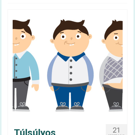
Magyar táplálkozási ajánlás –
OKOSTÁNYÉR®
Kalkulátorok
BMI
Energiaigény (felnőtt)
Energiaigény (gyerek)
60+ egészség
Infografika
Videóüzenetek
60+ egészség kiadvány
Tudástár
21
Túlsúlyos