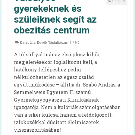
SZEPT 2018
Szakembereknek
gyerekeknek és
Szakmai információk
szüleiknek segít az
obezitás centrum
Élelmezésben dolgozóknak – kiadvány
EFI-munkatársaknak
Kategória:
Egyéb
,
Táplálkozás
|
0
60+ receptek
A túlsúllyal már az első plusz kilók
megjelenésekor foglalkozni kell, a
Kardiovaszkuláris
hatékony fellépéshez pedig
nélkülözhetetlen az egész család
Onkológiai
együttműködése – állítja dr. Szabó András, a
Egészséges táplálkozást ösztönző kórház
Semmelweis Egyetem II. számú
Gyermekgyógyászati Klinikájának
Dietetika 100
igazgatója. Nem a kalóriák számolgatásában
Aqua Challenge – a vízivás kihívás
van a siker kulcsa, hanem a feldolgozott,
ízfokozókkal dúsított élelmiszerek
Koronavírus
visszaszorításában!