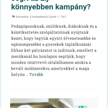
könnyebben kampány?
Felhasználói kézikönyv
Kategória:
A kampányról
,
Egyéb
|
0
Gyakran ismételt kérdések
Pedagógusoknak, szülőknek, diákoknak és a
Intézménytípusonkénti hatályos rendeleti
közétkeztetés szolgáltatóinak nyújtunk
pontok
kezet, hogy tegyük együtt élvezetesebbé és
Diétás étkeztetés
egészségesebbé a gyerekek táplálkozását.
Ehhez két pályázatot is indítunk, emellett a
Élelmezésvezetői továbbképzés
merőkanál.hu honlapon segítjük, hogy
minden résztvevő rátalálhasson azokra a
Közétkeztetési felmérések
bevált módszerekre, amelyekkel a maga
Iskolai táplálkozás-egészségügyi
helyén …
Tovább
környezetfelmérés
Óvodai táplálkozás-egészségügyi
felmérés
Videók