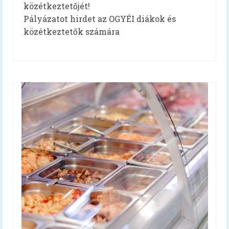
közétkeztetőjét!
Egészséges táplálkozást ösztönző iskola
Pályázatot hirdet az OGYÉI diákok és
közétkeztetők számára
A programról
Iskolai feltételrendszer és jó gyakorlatok
(toolkit)
Egészséges táplálkozás otthon és az
iskolában (kiadvány)
Oktatási anyagok
Segédlet iskolai menzabizottság
felállításához
Oktatási anyagok
Mindent a menzáról videók
Vízfogyasztás népszerűsítő program