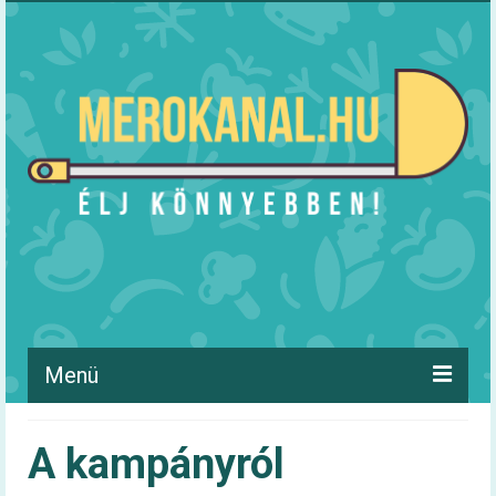
Menü
Hírek
A kampányról
Táplálkozás