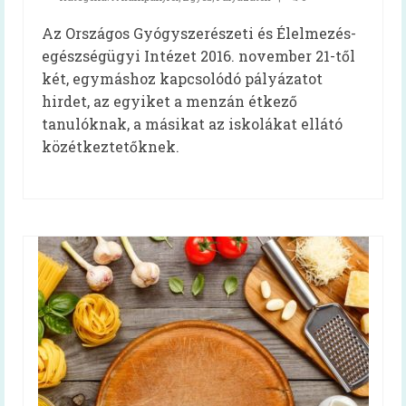
Irma néni Magyarország legkedvesebb
Az Országos Gyógyszerészeti és Élelmezés-
konyhás nénije
egészségügyi Intézet 2016. november 21-től
Az egészséges is lehet finom!
két, egymáshoz kapcsolódó pályázatot
hirdet, az egyiket a menzán étkező
Magyarország TOP 50 legfinomabb
tanulóknak, a másikat az iskolákat ellátó
menzaétele
közétkeztetőknek.
Keressük 2016 közétkeztetőjét!
Receptek
Cikkek
Oktatás
HAPPY-hét
A HAPPY-hétről
HAPPY-hét – Letölthető segédanyagok