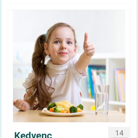
Magyar táplálkozási ajánlás –
OKOSTÁNYÉR®
Kalkulátorok
BMI
Energiaigény (felnőtt)
Energiaigény (gyerek)
60+ egészség
Infografika
Videóüzenetek
60+ egészség kiadvány
Tudástár
14
Kedvenc