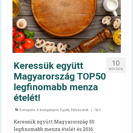
HAPPY-hét 2026
HAPPY-hét 2025
HAPPY-hét 2024
HAPPY-hét 2023
HAPPY-hét 2022
10
Keressük együtt
HAPPY-hét, 2021
NOV 2016
Magyarország TOP50
HAPPY-hét, 2020
legfinomabb menza
HAPPY-hét, 2019
ételét!
Előzmény (HAPPY, 2007)
Kategória:
A kampányról
,
Egyéb
,
Pályázatok
|
0
Virtuális kiállítás
Keressük együtt Magyarország 50
Kapcsolat
legfinomabb menza ételét és 2016