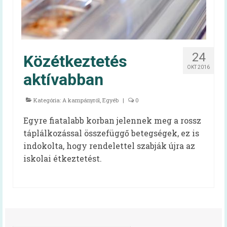
Oktatóvideó, általános iskolásoknak
Iskolabüfé
Cikkek
24
Közétkeztetés
Tankonyha
OKT 2016
aktívabban
Rólunk
Kategória:
A kampányról
,
Egyéb
|
0
Munkatársak
Egyre fiatalabb korban jelennek meg a rossz
Galéria
táplálkozással összefüggő betegségek, ez is
indokolta, hogy rendelettel szabják újra az
Hírek
iskolai étkeztetést.