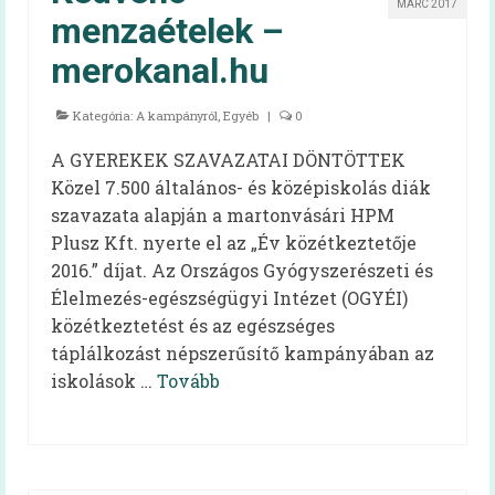
MÁRC 2017
Szakembereknek
menzaételek –
Szakmai információk
merokanal.hu
Élelmezésben dolgozóknak – kiadvány
Kategória:
A kampányról
,
Egyéb
|
0
EFI-munkatársaknak
A GYEREKEK SZAVAZATAI DÖNTÖTTEK
Közel 7.500 általános- és középiskolás diák
60+ receptek
szavazata alapján a martonvásári HPM
Kardiovaszkuláris
Plusz Kft. nyerte el az „Év közétkeztetője
2016.” díjat. Az Országos Gyógyszerészeti és
Onkológiai
Élelmezés-egészségügyi Intézet (OGYÉI)
közétkeztetést és az egészséges
Egészséges táplálkozást ösztönző kórház
táplálkozást népszerűsítő kampányában az
Dietetika 100
iskolások …
Tovább
Aqua Challenge – a vízivás kihívás
Koronavírus