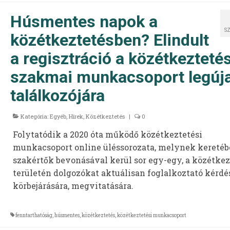
Húsmentes napok a
S
közétkeztetésben? Elindult
a regisztráció a közétkeztetés
szakmai munkacsoport legúj
találkozójára
Kategória:
Egyéb
,
Hírek
,
Közétkeztetés
|
0
Folytatódik a 2020 óta működő közétkeztetési
munkacsoport online üléssorozata, melynek kereté
szakértők bevonásával kerül sor egy-egy, a közétkez
területén dolgozókat aktuálisan foglalkoztató kérdé
körbejárására, megvitatására.
fenntarthatóság
,
húsmentes
,
közétkeztetés
,
közétkeztetési munkacsoport