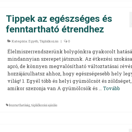
Tippek az egészséges és
fenntartható étrendhez
Kategória:
Egyéb
,
Táplálkozás
|
0
Élelmiszerrendszerünk bolygónkra gyakorolt hatás
mindannyian szerepet játszunk. Az étkezési szokása
apró, de könnyen megvalósítható változtatásai révén
hozzájárulhatsz ahhoz, hogy egészségesebb hely leg
világ! 1. Egyél több és helyi gyümölcsöt és zöldséget,
amikor szezonja van A gyümölcsök és …
Tovább
fenntarthatóság
,
táplálkozási ajánlás