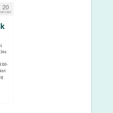
20
OKT 2023
ak
i
ülés
:00-
ánt
ig