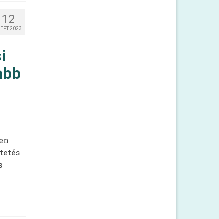
12
ZEPT 2023
i
abb
ben
tetés
s