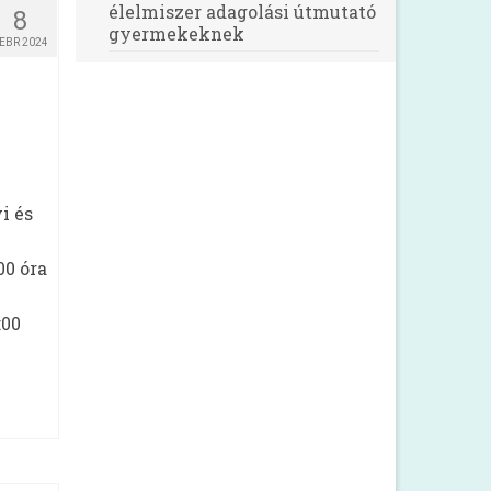
élelmiszer adagolási útmutató
8
gyermekeknek
EBR 2024
i és
00 óra
:00