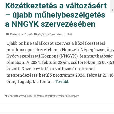
Közétkeztetés a változásért
F
– újabb műhelybeszélgetés
a NNGYK szervezésében
Kategória:
Egyéb
,
Hírek
,
Közétkeztetés
|
0
Újabb online találkozót szervez a közétkeztetési
munkacsoport keretében a Nemzeti Népegészségügy
Gyógyszerészeti Központ (NNGYK), fenntarthatóság
témában. A 2024. február 22-én, csütörtökön, 13:00-15:
között, Közétkeztetés a változásért címmel
megrendezésre kerülő programra 2024. február 21., 16
óráig fogadják a téma …
Tovább
fenntarthatóság
,
közétkeztetés
,
közétkeztetési munkacsoport