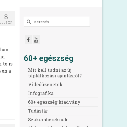
8
Keresés
JÚL 2024
a
következőre:
ában
60+ egészség
id
 te is
Mit kell tudni az új
yen a
táplálkozási ajánlásról?
Videóüzenetek
Infografika
60+ egészség kiadvány
Tudástár
Szakembereknek