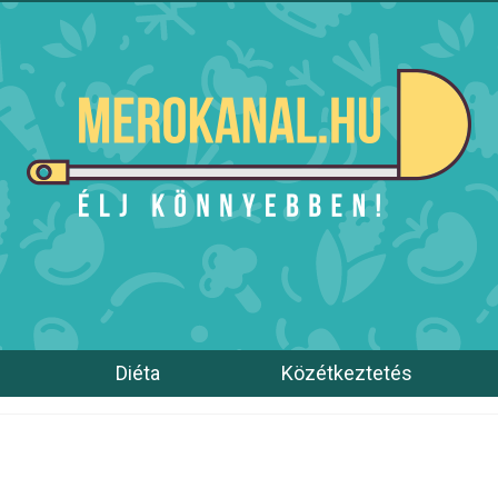
Diéta
Közétkeztetés