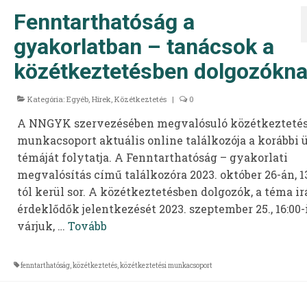
Fenntarthatóság a
gyakorlatban – tanácsok a
közétkeztetésben dolgozókn
Kategória:
Egyéb
,
Hírek
,
Közétkeztetés
|
0
A NNGYK szervezésében megvalósuló közétkeztetés
munkacsoport aktuális online találkozója a korábbi 
témáját folytatja. A Fenntarthatóság – gyakorlati
megvalósítás című találkozóra 2023. október 26-án, 13
tól kerül sor. A közétkeztetésben dolgozók, a téma ir
érdeklődők jelentkezését 2023. szeptember 25., 16:00-
várjuk, …
Tovább
fenntarthatóság
,
közétkeztetés
,
közétkeztetési munkacsoport