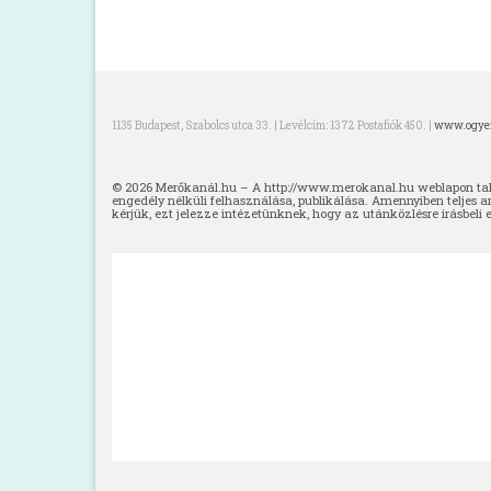
1135 Budapest, Szabolcs utca 33. | Levélcím: 1372 Postafiók 450. |
www.ogyei
© 2026 Merőkanál.hu – A http://www.merokanal.hu weblapon talál
engedély nélküli felhasználása, publikálása. Amennyiben teljes a
kérjük, ezt jelezze intézetünknek, hogy az utánközlésre írásbeli