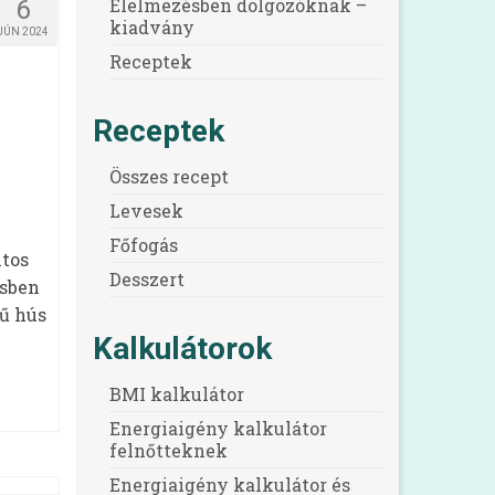
Élelmezésben dolgozóknak –
6
kiadvány
JÚN 2024
Receptek
Receptek
Összes recept
Levesek
Főfogás
ntos
Desszert
ésben
ű hús
Kalkulátorok
BMI kalkulátor
Energiaigény kalkulátor
felnőtteknek
Energiaigény kalkulátor és