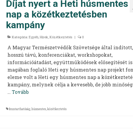
Díjat nyert a Heti húsmentes
nap a közétkeztetésben
kampány
Kategória:
Egyéb
,
Hírek
,
Közétkeztetés
|
0
A Magyar Természetvédők Szövetsége által indított,
hosszú távú, konferenciákat, workshopokat,
információátadást, együttműködések elősegítését is
magában foglaló Heti egy húsmentes nap projekt fo
eleme volt a Heti egy húsmentes nap a közétkeztet
kampány, melynek célja a kevesebb, de jobb minőség
…
Tovább
fenntarthatóság
,
húsmentes
,
közétkeztetés