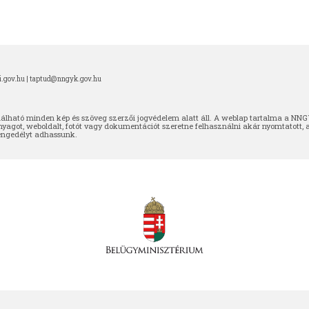
.gov.hu |
taptud@nngyk.gov.hu
ható minden kép és szöveg szerzői jogvédelem alatt áll. A weblap tartalma a NNGYK
nyagot, weboldalt, fotót vagy dokumentációt szeretne felhasználni akár nyomtatott, 
 engedélyt adhassunk.