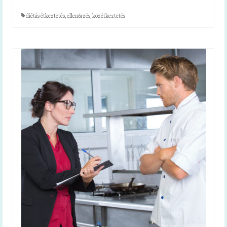
Receptek
diétás étkeztetés
,
ellenőrzés
,
közétkeztetés
Cikkek
Diéta
Diétás étkezés kiadvány
Tanácsok koronavírus-járvány idején
Cikkek
Közétkeztetés
Keressük Magyarország legkedveltebb
közétkeztetésben dolgozó szakembereit
Közétkeztetési rendelet
A rendelet szövege
A rendelet magyarázata (videó)