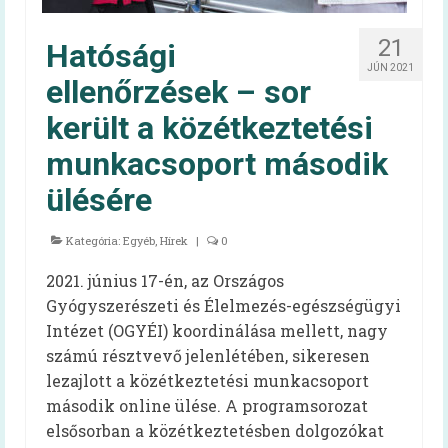
Felhasználói kézikönyv
21
Hatósági
JÚN 2021
Gyakran ismételt kérdések
ellenőrzések – sor
Intézménytípusonkénti hatályos rendeleti
került a közétkeztetési
pontok
munkacsoport második
Diétás étkeztetés
ülésére
Élelmezésvezetői továbbképzés
Kategória:
Egyéb
,
Hírek
|
0
Közétkeztetési felmérések
2021. június 17-én, az Országos
Iskolai táplálkozás-egészségügyi
Gyógyszerészeti és Élelmezés-egészségügyi
környezetfelmérés
Intézet (OGYÉI) koordinálása mellett, nagy
számú résztvevő jelenlétében, sikeresen
Óvodai táplálkozás-egészségügyi
lezajlott a közétkeztetési munkacsoport
felmérés
második online ülése. A programsorozat
Videók
elsősorban a közétkeztetésben dolgozókat