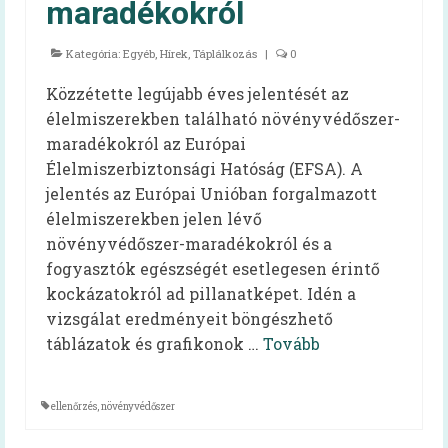
maradékokról
Oktatóvideó, általános iskolásoknak
Iskolabüfé
Kategória:
Egyéb
,
Hírek
,
Táplálkozás
|
0
Cikkek
Közzétette legújabb éves jelentését az
élelmiszerekben található növényvédőszer-
Tankonyha
maradékokról az Európai
Élelmiszerbiztonsági Hatóság (EFSA). A
Rólunk
jelentés az Európai Unióban forgalmazott
Munkatársak
élelmiszerekben jelen lévő
növényvédőszer-maradékokról és a
Galéria
fogyasztók egészségét esetlegesen érintő
Hírek
kockázatokról ad pillanatképet. Idén a
vizsgálat eredményeit böngészhető
táblázatok és grafikonok …
Tovább
ellenőrzés
,
növényvédőszer