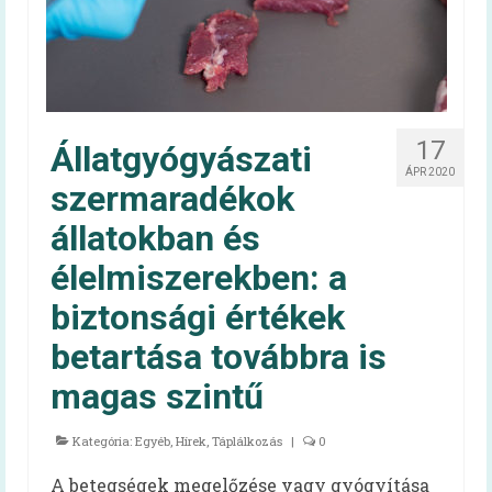
Irma néni Magyarország legkedvesebb
konyhás nénije
Az egészséges is lehet finom!
Magyarország TOP 50 legfinomabb
17
Állatgyógyászati
menzaétele
ÁPR 2020
szermaradékok
Keressük 2016 közétkeztetőjét!
állatokban és
Receptek
élelmiszerekben: a
Cikkek
biztonsági értékek
Oktatás
betartása továbbra is
HAPPY-hét
magas szintű
A HAPPY-hétről
Kategória:
Egyéb
,
Hírek
,
Táplálkozás
|
0
HAPPY-hét – Letölthető segédanyagok
A betegségek megelőzése vagy gyógyítása