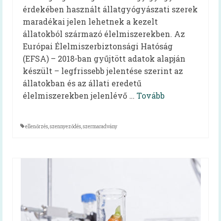
érdekében használt állatgyógyászati szerek
HAPPY-hét 2026
maradékai jelen lehetnek a kezelt
HAPPY-hét 2025
állatokból származó élelmiszerekben. Az
Európai Élelmiszerbiztonsági Hatóság
HAPPY-hét 2024
(EFSA) – 2018-ban gyűjtött adatok alapján
készült – legfrissebb jelentése szerint az
HAPPY-hét 2023
állatokban és az állati eredetű
HAPPY-hét 2022
élelmiszerekben jelenlévő …
Tovább
HAPPY-hét, 2021
ellenőrzés
,
szennyeződés
,
szermaradvány
HAPPY-hét, 2020
HAPPY-hét, 2019
Előzmény (HAPPY, 2007)
Virtuális kiállítás
Kapcsolat