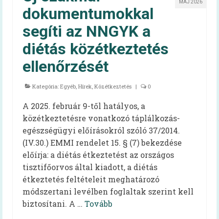
MÁJ 2026
Szakembereknek
dokumentumokkal
Szakmai információk
segíti az NNGYK a
diétás közétkeztetés
Élelmezésben dolgozóknak – kiadvány
ellenőrzését
EFI-munkatársaknak
60+ receptek
Kategória:
Egyéb
,
Hírek
,
Közétkeztetés
|
0
Kardiovaszkuláris
A 2025. február 9-től hatályos, a
közétkeztetésre vonatkozó táplálkozás-
Onkológiai
egészségügyi előírásokról szóló 37/2014.
(IV.30.) EMMI rendelet 15. § (7) bekezdése
Egészséges táplálkozást ösztönző kórház
előírja: a diétás étkeztetést az országos
Dietetika 100
tisztifőorvos által kiadott, a diétás
étkeztetés feltételeit meghatározó
Aqua Challenge – a vízivás kihívás
módszertani levélben foglaltak szerint kell
biztosítani. A …
Tovább
Koronavírus