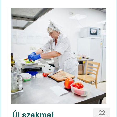
Magyar táplálkozási ajánlás –
OKOSTÁNYÉR®
Kalkulátorok
BMI
Energiaigény (felnőtt)
Energiaigény (gyerek)
60+ egészség
Infografika
Videóüzenetek
60+ egészség kiadvány
Tudástár
22
Új szakmai