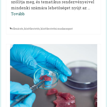
szólítja meg, és tematikus rendezvényeivel
Mindent a menzáról videók
mindenki számára lehetőséget nyújt az …
Tovább
Reform Menza videók
Tálcán kínált egészség
ellenőrzés
,
közétkeztetés
,
közétkeztetési munkacsoport
Diétás étkeztetés kiadvány
Hidegétel
Egészséges táplálkozást ösztönző iskola
Kóstolj bele a nagyvilágba!
Pályázatok
Keressük Magyarország legkedveltebb
közétkeztetésben dolgozó szakembereit
Keressük 2018 legjobb diétás
közétkeztetőjét