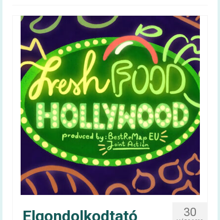
Magyar táplálkozási ajánlás –
OKOSTÁNYÉR®
Kalkulátorok
BMI
Energiaigény (felnőtt)
Energiaigény (gyerek)
60+ egészség
Infografika
Videóüzenetek
60+ egészség kiadvány
Tudástár
30
Elgondolkodtató