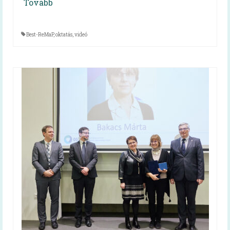
Tovább
Receptek
Cikkek
Best-ReMaP
,
oktatás
,
videó
Diéta
Diétás étkezés kiadvány
Tanácsok koronavírus-járvány idején
Cikkek
Közétkeztetés
Keressük Magyarország legkedveltebb
közétkeztetésben dolgozó szakembereit
Közétkeztetési rendelet
A rendelet szövege
A rendelet magyarázata (videó)