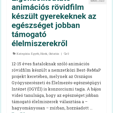
MÁRC 2023
Szakembereknek
animációs rövidfilm
Szakmai információk
készült gyerekeknek az
egészséget jobban
Élelmezésben dolgozóknak – kiadvány
támogató
EFI-munkatársaknak
élelmiszerekről
60+ receptek
Kategória:
Kardiovaszkuláris
Egyéb
,
Hírek
,
Oktatás
|
0
12-15 éves fiataloknak szóló animációs
Onkológiai
rövidfilm készült a nemzetközi Best-ReMaP
Egészséges táplálkozást ösztönző kórház
projekt keretében, melynek az Országos
Gyógyszerészeti és Élelmezés-egészségügyi
Dietetika 100
Intézet (OGYÉI) is konzorciumi tagja. A bájos
videó tanulsága, hogy az egészséget jobban
Aqua Challenge – a vízivás kihívás
támogató élelmiszerek választása a –
Koronavírus
hagyományosan – zsírban, hozzáadott …