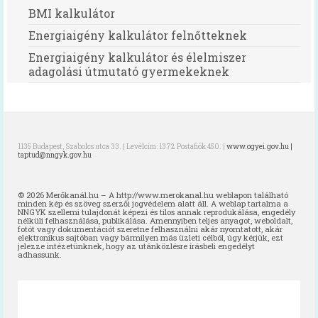
BMI kalkulátor
Energiaigény kalkulátor felnőtteknek
Energiaigény kalkulátor és élelmiszer
adagolási útmutató gyermekeknek
1135 Budapest, Szabolcs utca 33. | Levélcím: 1372 Postafiók 450. |
www.ogyei.gov.hu |
taptud@nngyk.gov.hu
© 2026 Merőkanál.hu – A http://www.merokanal.hu weblapon található
minden kép és szöveg szerzői jogvédelem alatt áll. A weblap tartalma a
NNGYK szellemi tulajdonát képezi és tilos annak reprodukálása, engedély
nélküli felhasználása, publikálása. Amennyiben teljes anyagot, weboldalt,
fotót vagy dokumentációt szeretne felhasználni akár nyomtatott, akár
elektronikus sajtóban vagy bármilyen más üzleti célból, úgy kérjük, ezt
jelezze intézetünknek, hogy az utánközlésre írásbeli engedélyt
adhassunk.