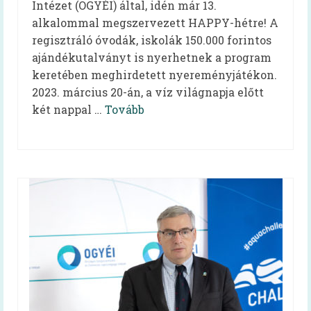
Intézet (OGYÉI) által, idén már 13.
HAPPY-hét 2026
alkalommal megszervezett HAPPY-hétre! A
regisztráló óvodák, iskolák 150.000 forintos
HAPPY-hét 2025
ajándékutalványt is nyerhetnek a program
HAPPY-hét 2024
keretében meghirdetett nyereményjátékon.
2023. március 20-án, a víz világnapja előtt
HAPPY-hét 2023
két nappal …
Tovább
HAPPY-hét 2022
HAPPY-hét, 2021
HAPPY-hét, 2020
HAPPY-hét, 2019
Előzmény (HAPPY, 2007)
Virtuális kiállítás
Kapcsolat