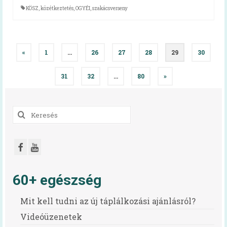
KÖSZ
,
közétkeztetés
,
OGYÉI
,
szakácsverseny
Bejegyzés
«
1
…
26
27
28
29
30
navigáció
31
32
…
80
»
Keresés
a
következőre:
60+ egészség
Mit kell tudni az új táplálkozási ajánlásról?
Videóüzenetek