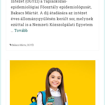
Intézet (OGYÉI) a Táplálkozás-
Mindent a menzáról videók
epidemiológiai Főosztály epidemiológusát,
Bakacs Mártát. A díj átadására az intézet
Reform Menza videók
éves állománygyűlésén került sor, melynek
Tálcán kínált egészség
ezúttal is a Nemzeti Közszolgálati Egyetem
…
Tovább
Diétás étkeztetés kiadvány
Hidegétel
Bakacs Márta
,
OGYÉI
Egészséges táplálkozást ösztönző iskola
Kóstolj bele a nagyvilágba!
Pályázatok
Keressük Magyarország legkedveltebb
közétkeztetésben dolgozó szakembereit
Keressük 2018 legjobb diétás
közétkeztetőjét