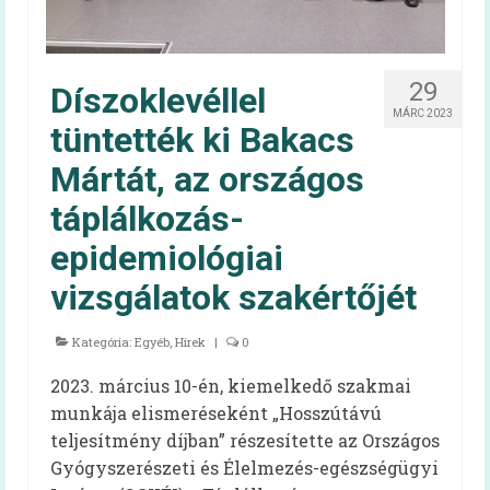
Felhasználói kézikönyv
Gyakran ismételt kérdések
29
Díszoklevéllel
MÁRC 2023
Intézménytípusonkénti hatályos rendeleti
tüntették ki Bakacs
pontok
Mártát, az országos
Diétás étkeztetés
táplálkozás-
Élelmezésvezetői továbbképzés
epidemiológiai
Közétkeztetési felmérések
vizsgálatok szakértőjét
Iskolai táplálkozás-egészségügyi
Kategória:
Egyéb
,
Hírek
|
0
környezetfelmérés
2023. március 10-én, kiemelkedő szakmai
Óvodai táplálkozás-egészségügyi
munkája elismeréseként „Hosszútávú
felmérés
teljesítmény díjban” részesítette az Országos
Videók
Gyógyszerészeti és Élelmezés-egészségügyi