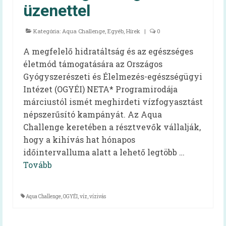
Oktatóvideó, általános iskolásoknak
üzenettel
Iskolabüfé
Kategória:
Aqua Challenge
,
Egyéb
,
Hírek
|
0
Cikkek
A megfelelő hidratáltság és az egészséges
életmód támogatására az Országos
Tankonyha
Gyógyszerészeti és Élelmezés-egészségügyi
Rólunk
Intézet (OGYÉI) NETA* Programirodája
márciustól ismét meghirdeti vízfogyasztást
Munkatársak
népszerűsító kampányát. Az Aqua
Challenge keretében a résztvevők vállalják,
Galéria
hogy a kihívás hat hónapos
Hírek
időintervalluma alatt a lehető legtöbb …
Tovább
Aqua Challenge
,
OGYÉI
,
víz
,
vízivás