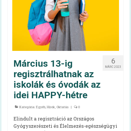
Irma néni Magyarország legkedvesebb
konyhás nénije
Az egészséges is lehet finom!
Magyarország TOP 50 legfinomabb
menzaétele
Keressük 2016 közétkeztetőjét!
6
Március 13-ig
Receptek
MÁRC 2023
regisztrálhatnak az
Cikkek
iskolák és óvodák az
Oktatás
idei HAPPY-hétre
HAPPY-hét
Kategória:
Egyéb
,
Hírek
,
Oktatás
|
0
A HAPPY-hétről
Elindult a regisztráció az Országos
HAPPY-hét – Letölthető segédanyagok
Gyógyszerészeti és Élelmezés-egészségügyi