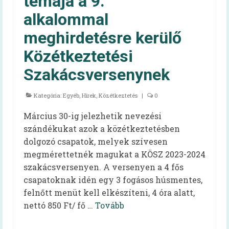
témája a 9.
alkalommal
meghirdetésre kerülő
Közétkeztetési
Szakácsversenynek
Kategória:
Egyéb
,
Hírek
,
Közétkeztetés
|
0
Március 30-ig jelezhetik nevezési
szándékukat azok a közétkeztetésben
dolgozó csapatok, melyek szívesen
megmérettetnék magukat a KÖSZ 2023-2024
szakácsversenyen. A versenyen a 4 fős
csapatoknak idén egy 3 fogásos húsmentes,
felnőtt menüt kell elkészíteni, 4 óra alatt,
nettó 850 Ft/ fő …
Tovább